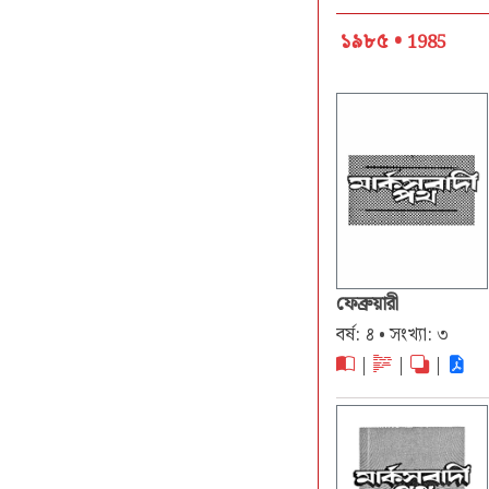
১৯৮৫ •
1985
ফেব্রুয়ারী
বর্ষ: ৪ • সংখ্যা: ৩
|
|
|