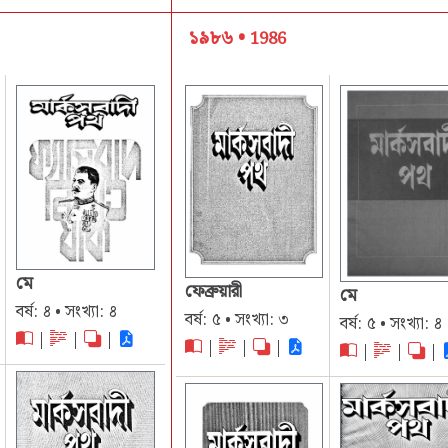
১৯৮৬ •
1986
মে
ফেব্রুয়ারী
মে
বর্ষ: ৪ • সংখ্যা: ৪
বর্ষ: ৫ • সংখ্যা: ৩
বর্ষ: ৫ • সংখ্যা: ৪
|
|
|
|
|
|
|
|
|