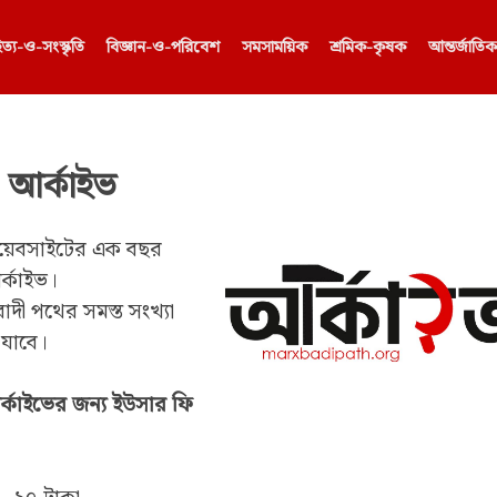
িত্য-ও-সংস্কৃতি
⁠বিজ্ঞান-ও-পরিবেশ
সমসাময়িক
শ্রমিক-কৃষক
আন্তর্জাতি
 আর্কাইভ
ওয়েবসাইটের এক বছর
আর্কাইভ।
াদী পথের সমস্ত সংখ্যা
যাবে।
র্কাইভের জন্য ইউসার ফি