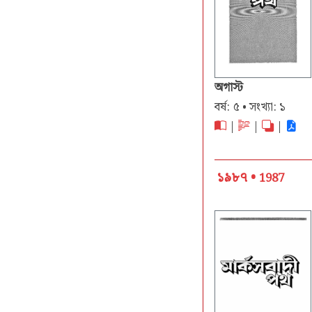
অগাস্ট
বর্ষ: ৫ • সংখ্যা: ১
|
|
|
১৯৮৭ •
1987