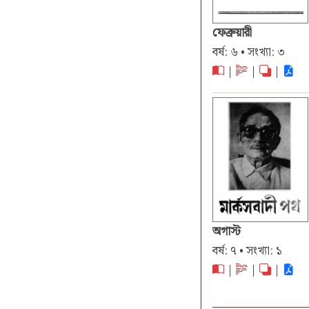
ফেব্রুয়ারী
বর্ষ: ৬ • সংখ্যা: ৩
|
|
|
অগাস্ট
বর্ষ: ৭ • সংখ্যা: ১
|
|
|