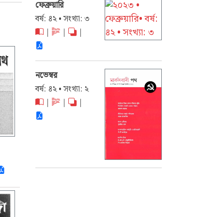
ফেব্রুয়ারি
বর্ষ: ৪২ • সংখ্যা: ৩
|
|
|
নভেম্বর
বর্ষ: ৪২ • সংখ্যা: ২
|
|
|