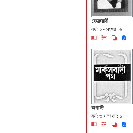
ফেব্রুয়ারী
বর্ষ: ২ • সংখ্যা: ৩
|
|
|
অগাস্ট
বর্ষ: ৩ • সংখ্যা: ১
|
|
|