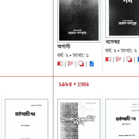
নভেম্বর
অগাস্ট
বর্ষ: ২ • সংখ্যা: ২
বর্ষ: ২ • সংখ্যা: ১
|
|
|
|
|
|
১৯৮৪ •
1984