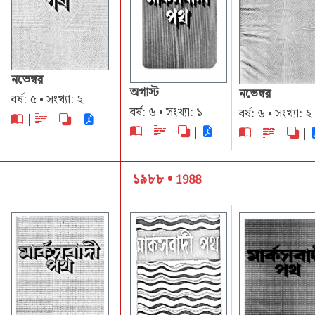
নভেম্বর
অগাস্ট
নভেম্বর
বর্ষ: ৫ • সংখ্যা: ২
বর্ষ: ৬ • সংখ্যা: ১
বর্ষ: ৬ • সংখ্যা: ২
|
|
|
|
|
|
|
|
|
১৯৮৮ •
1988