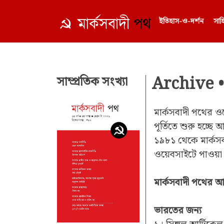
ইতিহাস-ও-দর্শন
সাহ
Archive •
সাম্প্রতিক সংখ্যা
মার্কসবাদী পথের 
পূর্তিতে শুরু হচ্ছে 
১৯৮১ থেকে মার্কসব
ওয়েবসাইটে পাওয়া 
মার্কসবাদী পথের আ
ভারতের জন্য