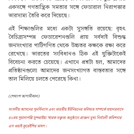
একসঙ্গে গণতান্ত্রিক সমতার সঙ্গে ফেডারাল নিরাপত্তার
ভারসাম্য তৈরি করে দিয়েছে।
এই শিক্ষাগুলির মধ্যে একটা সুসঙ্গতি রয়েছে: বৃহৎ
বৈচিত্র্যসম্পন্ন ফেডারেশনগুলি প্রায় সর্বদাই বিশুদ্ধ
জনসংখ্যার পাটিগণিত থেকে উচ্চতর কক্ষকে রক্ষা করে
রেখেছে। ভারতের সংবিধানও ঠিক এই যুক্তিটাকেই
বিবেচনা করতে চেয়েছে। এখানে প্রশ্নটা হল, আমাদের
প্রতিষ্ঠানগুলো আমাদের জনসংখ্যাগত বাস্তবতার সঙ্গে
তাল মিলিয়ে চলতে পেরেছে কিনা।
(শেষাংশ আগামীকাল)
সংসদীয় আসনের পুনর্বিন্যাস এবং ভারতীয় ইউনিয়নের ভবিষ্যত সম্পর্কে হায়দারবাদে
৪১তম পুচালাপল্লি সুন্দরাইয়া স্মারক বক্তৃতা অনুষ্ঠানে প্রাক্তন মুখ্য নির্বাচনী কমিশনার
এস ওয়াই কুরেইশির ভাষণ।