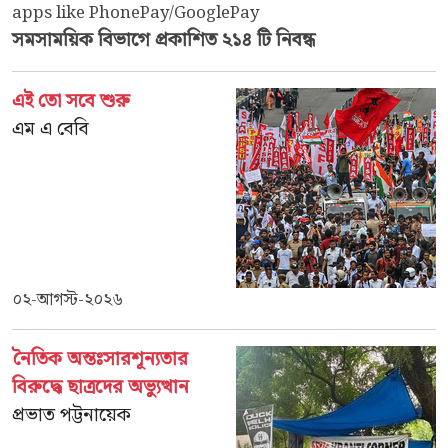
apps like PhonePay/GooglePay
সমসাময়িক
বিভাগে প্রকাশিত ২১৪ টি নিবন্ধ
এই তো সবে শুরু
এম এ বেবি
০২-আগস্ট-২০২৬
নৈতিক অন্তঃসারশূন্যতার
বিরুদ্ধে ছাত্রদের অভ্যুত্থান
প্রভাত পট্টনায়েক