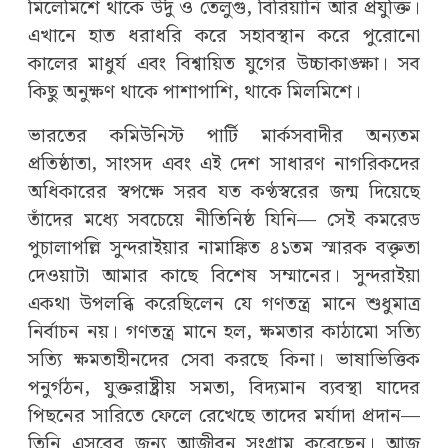
মিলেমিশে থাকে উর্দু ও তেলুগু, বিরিয়ানি আর প্রযুক্তি।
এখানে হাত ধরাধরি করে সহাবস্থান করে পুরোনো
কালের মাধুর্য এবং বিশ্বায়িত যুগের উচ্চাকাঙ্ক্ষা। সব
কিছু অনুক্ষণ থাকে পাশাপাশি, থাকে মিলমিশে।
ভারতের কমিউনিস্ট পার্টি মার্কসবাদীর অন্যতম
প্রতিষ্ঠাতা, সাংসদ এবং এই দেশ সাধারণ নাগরিকদের
অধিকারের স্বপক্ষে সরব যত কণ্ঠস্বরের জন্ম দিয়েছে
তাঁদের মধ্যে সবচেয়ে নীতিনিষ্ঠ যিনি— সেই কমরেড
পুচালাপল্লি সুন্দরাইয়ার নামাঙ্কিত ৪১তম স্মারক বক্তৃতা
দেওয়াটা আমার কাছে বিশেষ সম্মানের। সুন্দরাইয়া
একথা উপলব্ধি করেছিলেন যে গণতন্ত্র মানে শুধুমাত্র
নির্বাচন নয়। গণতন্ত্র মানে হল, ক্ষমতার কাঠামো সত্যি
সত্যি ক্ষমতাহীনদের সেবা করছে কিনা। ভাষাভিত্তিক
পনুর্গঠন, যুক্তরাষ্ট্রীয় সমতা, বিদ্যমান ব্যবস্থা যাদের
পিছনের সারিতে ফেলে রেখেছে তাদের মর্যাদা প্রদান—
তিনি এসবের জন্য আজীবন সংগ্রাম করেছেন। আজ