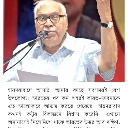
হায়দরাবাদে আসাটা আমার কাছে সবসময়ই বেশ
উপভোগ্য। ভারতের খব কম শহরই ভারত–ভাবনাকে
এত ভালোভাবে আত্মস্থ করতে পেরেছে। হায়দরাবাদ
কখনই কট্টর বিভাজনে বিশ্বাস করেনি। এখানে
অনায়াসেই মিলেমিশে থাকে ভারতের উত্তর আর দক্ষিণ,