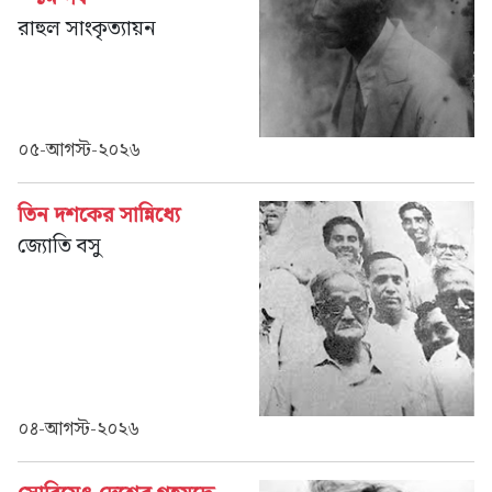
রাহুল সাংকৃত্যায়ন
০৫-আগস্ট-২০২৬
তিন দশকের সান্নিধ্যে
জ্যোতি বসু
০৪-আগস্ট-২০২৬