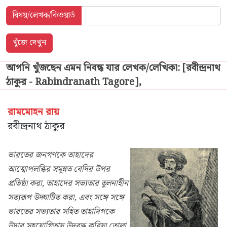
বিষয়/লেখক/কিওয়ার্ড
আপনি খুঁজছেন এমন নিবন্ধ যার লেখক/লেখিকা: [রবীন্দ্রনাথ
ঠাকুর - Rabindranath Tagore],
রামমোহন রায়
রবীন্দ্রনাথ ঠাকুর
ভারতের জনগণকে তাহাদের
আত্মোপলব্ধির সমুন্নত বেদির উপর
প্রতিষ্ঠা করা, তাহাদের সভ্যতার তুলনাহীন
সত্যরূপ উদ্ঘাটিত করা, এবং সঙ্গে সঙ্গে
ভারতের সভ্যতার সহিত তাহাদিগকে
উদার সহযোগিতায় উদ্‌বুদ্ধ করিয়া তোলা