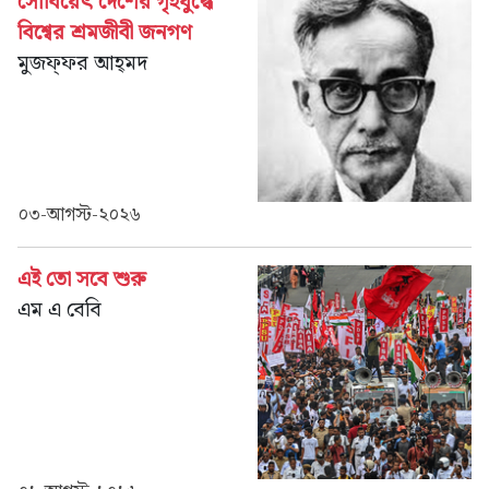
সোবিয়েৎ দেশের গৃহযুদ্ধে
বিশ্বের শ্রমজীবী জনগণ
মুজফ্‌ফর আহ্‌মদ
০৩-আগস্ট-২০২৬
এই তো সবে শুরু
এম এ বেবি