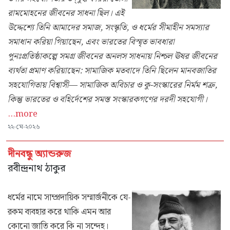
রামমোহনের জীবনের সাধনা ছিল। এই
উদ্দেশ্যে তিনি আমাদের সমাজ, সংস্কৃতি, ও ধর্মের সীমাহীন সমস্যার
সমাধান করিয়া গিয়াছেন, এবং ভারতের বিস্মৃত ভাবধারা
পুনঃপ্রতিষ্ঠাকল্পে সমগ্র জীবনের অনলস সাধনায় নিশ্চল ঊষর জীবনের
ব্যর্থতা প্রমাণ করিয়াছেন: সামাজিক মতবাদে তিনি ছিলেন মানবজাতির
সহযোগিতায় বিশ্বাসী— সামাজিক অবিচার ও কু-সংস্কারের নির্মম শত্রু,
কিন্তু ভারতের ও বহির্দেশের সমস্ত সংস্কারকগণের দরদী সহযোগী।
...more
২২-মে-২০২৬
দীনবন্ধু অ্যান্ডরুজ
রবীন্দ্রনাথ ঠাকুর
ধর্মের নামে সাম্প্রদায়িক সম্মার্জনীকে যে-
রকম ব্যবহার করে থাকি এমন আর
কোনো জাতি করে কি না সন্দেহ।