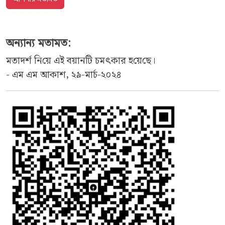
অন্যান্য মতামত:
মতাদ‌র্শ নি‌য়ে এই বয়ান‌টি চমৎকার হ‌য়ে‌ছে।
- এম এম আকাশ, ২৯-মার্চ-২০২৪