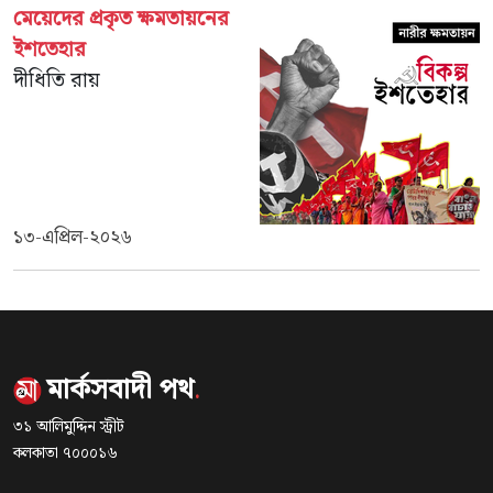
মেয়েদের প্রকৃত ক্ষমতায়নের
ইশতেহার
দীধিতি রায়
১৩-এপ্রিল-২০২৬
মার্কসবাদী পথ
.
৩১ আলিমুদ্দিন স্ট্রীট
কলকাতা ৭০০০১৬