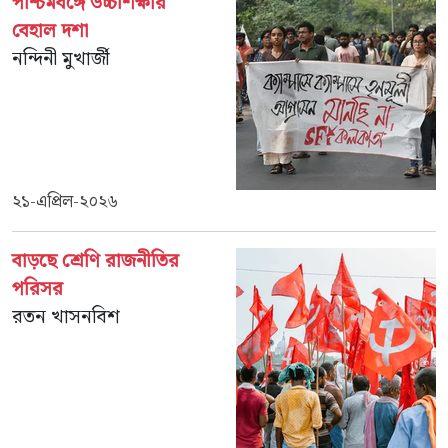
পশ্চিমবঙ্গে উচ্চশিক্ষার
বেহাল দশা
নন্দিনী মুখার্জী
২১-এপ্রিল-২০২৬
বাড়ছে শ্রেণি রাজনীতির
পরিসর
রতন খাসনবিশ