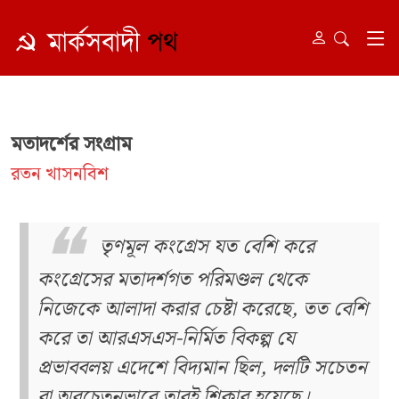
মতাদর্শের সংগ্রাম
রতন খাসনবিশ
তৃণমূল কংগ্রেস যত বেশি করে
কংগ্রেসের মতাদর্শগত পরিমণ্ডল থেকে
নিজেকে আলাদা করার চেষ্টা করেছে, তত বেশি
করে তা আরএসএস-নির্মিত বিকল্প যে
প্রভাববলয় এদেশে বিদ্যমান ছিল, দলটি সচেতন
বা অবচেতনভাবে তারই শিকার হয়েছে।