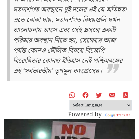
মতাদর্শগত অবস্থানে দুই দলের এই যে অভিন্নতা
এতে বোঝা যায়, মতাদর্শগত বিষয়গুলি যখন
আলোচনায় আসে এবং সেই প্রসঙ্গে একটি
পরিষ্কার অবস্থান নিতে হয়, সেক্ষেত্রে আজ
পর্যন্ত কোনও মৌলিক বিষয়ে বিজেপি
বিরোধিতার কোনও ইতিহাস নেই পশ্চিমবঙ্গের
এই ‘সর্বভারতীয়’ তৃণমূল কংগ্রেসের।
Powered by
Translate