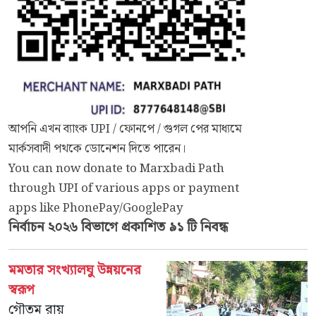
আপনি এখন ব্যাংক UPI / ফোনপে / গুগল পের মাধ্যমে
মার্কসবাদী পথকে ডোনেশন দিতে পারেন।
You can now donate to Marxbadi Path
through UPI of various apps or payment
apps like PhonePay/GooglePay
নির্বাচন ২০২৬
বিভাগে প্রকাশিত ৯১ টি নিবন্ধ
মমতার সংখ্যালঘু উন্নয়নের
স্বরূপ
গৌতম রায়