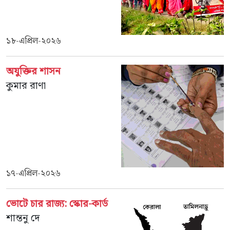
১৮-এপ্রিল-২০২৬
অযুক্তির শাসন
কুমার রাণা
১৭-এপ্রিল-২০২৬
ভোটে চার রাজ‍্য: স্কোর-কার্ড
শান্তনু দে