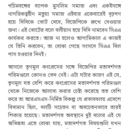
পচিমবঙ্গের ব্যাপক মুসলিম সমাজ এবং একইসঙ্গে
নাগরিকত্বহীন মতুয়া সমাজ এইবার একেবারেই দৃঢ়পণ
হয়ে দিদিকে ভোট দেবে, বিজেপিকে রুখে দেওয়ার
জন্য। এই ভোটের বলে বলীয়ান হয়ে দিদি নামবেন সিএএ
কার্যকর করতে। আজ না হলেও আগামিকাল এ কাজই
যে তিনি করবেন, তা বোঝা গেছে সংসদে সিএএ বিল
পাস হওয়ার দিনই।
আসলে তৃণমূল কংগ্রেসের সঙ্গে বিজেপির মতাদর্শগত
পরিমণ্ডলে কোনও ভেদ নেই। এটা ঘটার কারণ এই যে,
তৃণমূল যত বেশি করে কংগ্রেসের মতাদর্শগত পরিমণ্ডল
থেকে নিজেকে আলাদা করার চেষ্টা করেছে তত বেশি
করে তা আরএসএস-নির্মিত বিকল্প যে প্রভাববলয় এদেশে
বিদ্যমান ছিল, দলটি সচেতন বা অবচেতনভাবে তারই
শিকার হয়েছে। মতাদর্শগত অবস্থানে দুই দলের এই যে
অভিন্নতা এতে বোঝা যায়, মতাদর্শগত বিষয়গুলি যখন