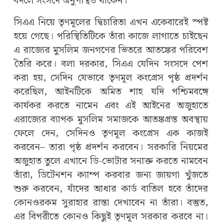
বদলে সংসদে অনুপস্থিত থাকেন।
সিএএ নিয়ে তৃণমূলের দ্বিচারিতা এখন একেবারেই স্পষ্ট
হয়ে গেছে। পরিস্থিতিটিকে তাঁরা কাজে লাগাতে চাইছেন
এ রাজ্যের মুসলিম জনগণের ভিতরে আতঙ্কের পরিবেশ
তৈরি করে। বলা দরকার, সিএএ যেদিন সংসদে পেশ
করা হয়, সেদিন যেভাবে তৃণমূল কংগ্রেস পৃষ্ঠ প্রদর্শন
করেছিল, আইনটিকে অমিত শাহ যদি পশ্চিমবঙ্গে
কার্যকর করতে নামেন এবং এই আইনের অজুহাতে
এরাজ্যের ব্যাপক মুসলিম সমাজকে আতঙ্কগ্রস্ত অবস্থায়
ফেলে দেন, সেদিনও তৃণমূল কংগ্রেস এক কাজই
করবেন– তারা পৃষ্ঠ প্রদর্শন করবেন। সরকারি নিয়মের
অজুহাত তুলে এখানে ডি-ভোটার সনাক্ত করতে নামবেন
তাঁরা, ডিটেনশন ক্যাম্প করবার জন্য জায়গা খুঁজতে
শুরু করবেন, যাঁদের আধার কার্ড বাতিল হবে তাঁদের
কোনওরকম সুরাহার রাস্তা দেখাবেন না তাঁরা। বস্তুত,
এর বিপরীতে কোনও কিছুই তৃণমূল সরকার করবে না।