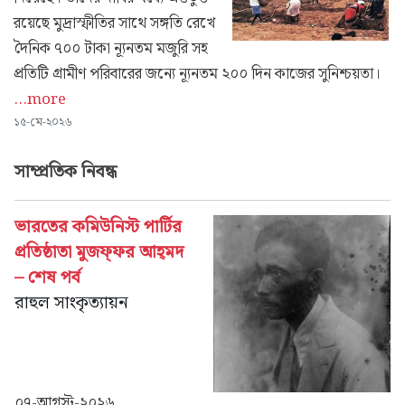
রয়েছে মুদ্রাস্ফীতির সাথে সঙ্গতি রেখে
দৈনিক ৭০০ টাকা ন্যূনতম মজুরি সহ
প্রতিটি গ্রামীণ পরিবারের জন্যে ন্যূনতম ২০০ দিন কাজের সুনিশ্চয়তা।
...more
১৫-মে-২০২৬
সাম্প্রতিক নিবন্ধ
ভারতের কমিউনিস্ট পার্টির
প্রতিষ্ঠাতা মুজফ্‌ফর আহ্‌মদ
– শেষ পর্ব
রাহুল সাংকৃত্যায়ন
০৭-আগস্ট-২০২৬