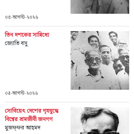
০৫-আগস্ট-২০২৬
তিন দশকের সান্নিধ্যে
জ্যোতি বসু
০৪-আগস্ট-২০২৬
সোবিয়েৎ দেশের গৃহযুদ্ধে
বিশ্বের শ্রমজীবী জনগণ
মুজফ্‌ফর আহ্‌মদ