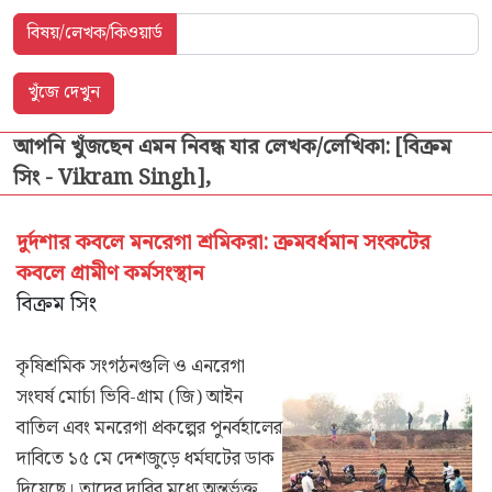
বিষয়/লেখক/কিওয়ার্ড
আপনি খুঁজছেন এমন নিবন্ধ যার লেখক/লেখিকা: [বিক্রম
সিং - Vikram Singh],
দুর্দশার কবলে মনরেগা শ্রমিকরা: ক্রমবর্ধমান সংকটের
কবলে গ্রামীণ কর্মসংস্থান
বিক্রম সিং
কৃষিশ্রমিক সংগঠনগুলি ও এনরেগা
সংঘর্ষ মোর্চা ভিবি-গ্রাম (জি) আইন
বাতিল এবং মনরেগা প্রকল্পের পুনর্বহালের
দাবিতে ১৫ মে দেশজুড়ে ধর্মঘটের ডাক
দিয়েছে। তাদের দাবির মধ্যে অন্তর্ভুক্ত