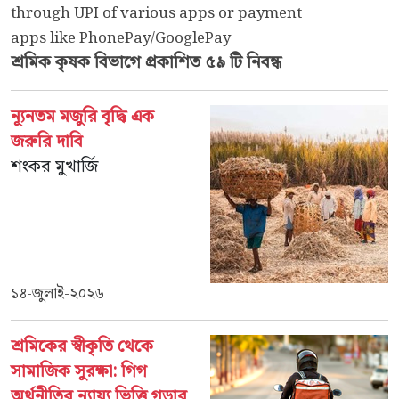
through UPI of various apps or payment
apps like PhonePay/GooglePay
শ্রমিক কৃষক
বিভাগে প্রকাশিত ৫৯ টি নিবন্ধ
ন্যূনতম মজুরি বৃদ্ধি এক
জরুরি দাবি
শংকর মুখার্জি
১৪-জুলাই-২০২৬
শ্রমিকের স্বীকৃতি থেকে
সামাজিক সুরক্ষা: গিগ
অর্থনীতির ন্যায্য ভিত্তি গড়ার