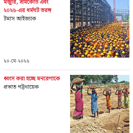
মজুরি, শ্রমকোড এবং
২০২৬-এর ধর্মঘট তরঙ্গ
টমাস আইজ‍্যাক
২০-মে-২০২৬
ধ্বংস করা হচ্ছে মনরেগাকে
প্রভাত পট্টনায়েক