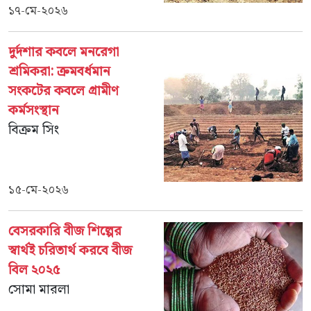
১৭-মে-২০২৬
দুর্দশার কবলে মনরেগা
শ্রমিকরা: ক্রমবর্ধমান
সংকটের কবলে গ্রামীণ
কর্মসংস্থান
বিক্রম সিং
১৫-মে-২০২৬
বেসরকারি বীজ শিল্পের
স্বার্থই চরিতার্থ করবে বীজ
বিল ২০২৫
সোমা মারলা