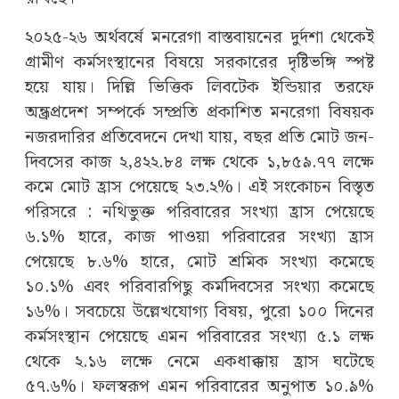
২০২৫-২৬ অর্থবর্ষে মনরেগা বাস্তবায়নের দুর্দশা থেকেই
গ্রামীণ কর্মসংস্থানের বিষয়ে সরকারের দৃষ্টিভঙ্গি স্পষ্ট
হয়ে যায়। দিল্লি ভিত্তিক লিবটেক ইন্ডিয়ার তরফে
অন্ধ্রপ্রদেশ সম্পর্কে সম্প্রতি প্রকাশিত মনরেগা বিষয়ক
নজরদারির প্রতিবেদনে দেখা যায়, বছর প্রতি মোট জন-
দিবসের কাজ ২,৪২২.৮৪ লক্ষ থেকে ১,৮৫৯.৭৭ লক্ষে
কমে মোট হ্রাস পেয়েছে ২৩.২%। এই সংকোচন বিস্তৃত
পরিসরে : নথিভুক্ত পরিবারের সংখ্যা হ্রাস পেয়েছে
৬.১% হারে, কাজ পাওয়া পরিবারের সংখ্যা হ্রাস
পেয়েছে ৮.৬% হারে, মোট শ্রমিক সংখ্যা কমেছে
১০.১% এবং পরিবারপিছু কর্মদিবসের সংখ্যা কমেছে
১৬%। সবচেয়ে উল্লেখযোগ্য বিষয়, পুরো ১০০ দিনের
কর্মসংস্থান পেয়েছে এমন পরিবারের সংখ্যা ৫.১ লক্ষ
থেকে ২.১৬ লক্ষে নেমে একধাক্কায় হ্রাস ঘটেছে
৫৭.৬%। ফলস্বরূপ এমন পরিবারের অনুপাত ১০.৯%