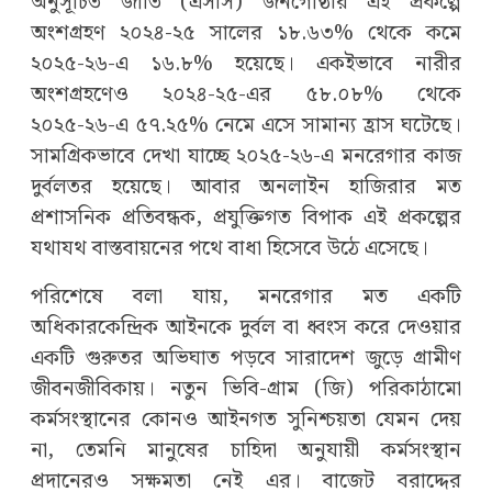
অনুসূচিত জাতি (এসসি) জনগোষ্ঠীর এই প্রকল্পে
অংশগ্রহণ ২০২৪-২৫ সালের ১৮.৬৩% থেকে কমে
২০২৫-২৬-এ ১৬.৮% হয়েছে। একইভাবে নারীর
অংশগ্রহণেও ২০২৪-২৫-এর ৫৮.০৮% থেকে
২০২৫-২৬-এ ৫৭.২৫% নেমে এসে সামান্য হ্রাস ঘটেছে।
সামগ্রিকভাবে দেখা যাচ্ছে ২০২৫-২৬-এ মনরেগার কাজ
দুর্বলতর হয়েছে। আবার অনলাইন হাজিরার মত
প্রশাসনিক প্রতিবন্ধক, প্রযুক্তিগত বিপাক এই প্রকল্পের
যথাযথ বাস্তবায়নের পথে বাধা হিসেবে উঠে এসেছে।
পরিশেষে বলা যায়, মনরেগার মত একটি
অধিকারকেন্দ্রিক আইনকে দুর্বল বা ধ্বংস করে দেওয়ার
একটি গুরুতর অভিঘাত পড়বে সারাদেশ জুড়ে গ্রামীণ
জীবনজীবিকায়। নতুন ভিবি-গ্রাম (জি) পরিকাঠামো
কর্মসংস্থানের কোন‌ও আইনগত সুনিশ্চয়তা যেমন দেয়
না, তেমনি মানুষের চাহিদা অনুযায়ী কর্মসংস্থান
প্রদানেরও সক্ষমতা নেই এর। বাজেট বরাদ্দের