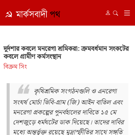
দুর্দশার কবলে মনরেগা শ্রমিকরা: ক্রমবর্ধমান সংকটের
কবলে গ্রামীণ কর্মসংস্থান
বিক্রম সিং
কৃষিশ্রমিক সংগঠনগুলি ও এনরেগা
সংঘর্ষ মোর্চা ভিবি-গ্রাম (জি) আইন বাতিল এবং
মনরেগা প্রকল্পের পুনর্বহালের দাবিতে ১৫ মে
দেশজুড়ে ধর্মঘটের ডাক দিয়েছে। তাদের দাবির
মধ্যে অন্তর্ভুক্ত রয়েছে মুদ্রাস্ফীতির সাথে সঙ্গতি