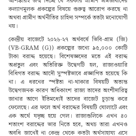
আশঙ্কারই জন্ম দিচ্ছে যে সরকার গ্রামীণ শ্রমজীবীদের
কল্যাণমূলক প্রকল্পের বিষয়ে গুরুত্ব আরোপ করছে না
অথবা গ্রামীণ অর্থনীতির চাহিদা সম্পর্কে ততটা মনোযোগী
নয়।
কেন্দ্রীয় বাজেটে ২০২৬-২৭ অর্থবর্ষে ভিবি-গ্রাম (জি)
(VB-GRAM (G)) প্রকল্পের জন্যে ৯৫,০০০ কোটি
টাকা বরাদ্দ হয়েছে। বিশেষজ্ঞদের মতে এই বরাদ্দ
অপ্রতুল এবং অতিরিক্ত উদ্বেগটি হল, রাজ্যওয়ারি
বিধিগত বরাদ্দ আদৌ সুস্পষ্টভাবে প্রজ্ঞাপিত হয়েছে কি
না। এ ধরনের স্পষ্টতা না-থাকার বিষয়টি অত্যন্ত
উদ্বেগজনক কারণ অধিকাংশ রাজ্য তাদের অংশীদারিত্ব
জানার আগে ইতিমধ্যেই তাদের বাজেট চূড়ান্ত করে
ফেলেছে। এর ফলে অর্থ বরাদ্দের বিষয়টি ঘোলাটে এবং
এক অর্থে যদৃচ্ছ হয়ে গেল। রাজ্যগুলিকে এখন ৪০
শতাংশ বরাদ্দের ভার নিতে হবে, অথচ তারা এখনও
অবধি জানেই না কেন্দ্র থেকে কতটা অর্থসাহায্য এসে