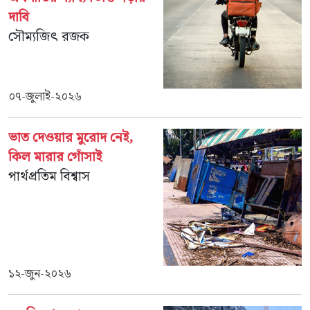
দাবি
সৌম্যজিৎ রজক
০৭-জুলাই-২০২৬
ভাত দেওয়ার মুরোদ নেই,
কিল মারার গোঁসাই
পার্থপ্রতিম বিশ্বাস
১২-জুন-২০২৬