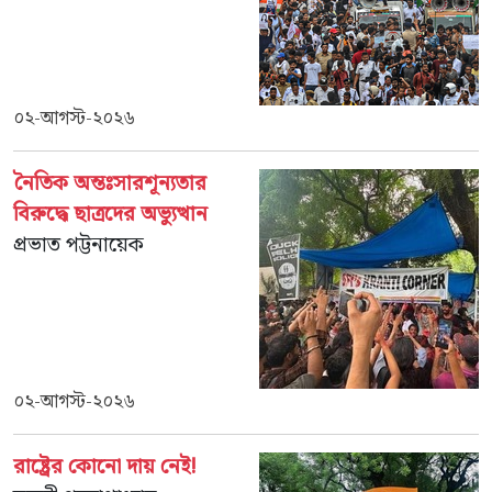
০২-আগস্ট-২০২৬
নৈতিক অন্তঃসারশূন্যতার
বিরুদ্ধে ছাত্রদের অভ্যুত্থান
প্রভাত পট্টনায়েক
০২-আগস্ট-২০২৬
রাষ্ট্রের কোনো দায় নেই!