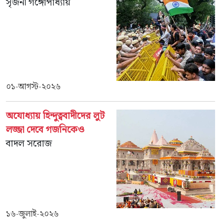
সৃজনী গঙ্গোপাধ্যায়
০১-আগস্ট-২০২৬
অযোধ্যায় হিন্দুত্ববাদীদের লুট
লজ্জা দেবে গজনিকেও
বাদল সরোজ
১৬-জুলাই-২০২৬