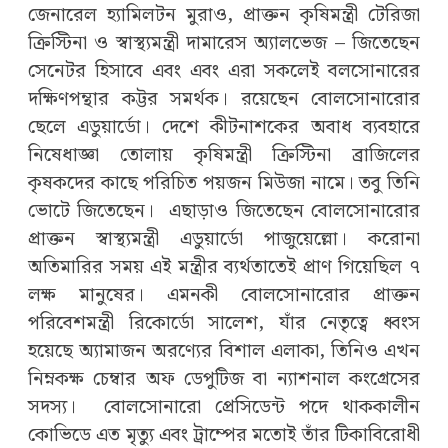
জেনারেল হ্যামিলটন মুরাও, প্রাক্তন কৃষিমন্ত্রী টেরিজা
ক্রিস্টিনা ও স্বাস্থ্যমন্ত্রী দামারেস অ্যালভেজ – জিতেছেন
সেনেটর হিসাবে এবং এবং এরা সকলেই বলসোনারের
দক্ষিণপন্থার কট্টর সমর্থক। রয়েছেন বোলসোনারোর
ছেলে এডুয়ার্ডো। দেশে কীটনাশকের অবাধ ব্যবহারে
নিষেধাজ্ঞা তোলায় কৃষিমন্ত্রী ক্রিস্টিনা ব্রাজিলের
কৃষকদের কাছে পরিচিত পয়জন মিউজা নামে। তবু তিনি
ভোটে জিতেছেন। এছাড়াও জিতেছেন বোলসোনারোর
প্রাক্তন স্বাস্থ্যমন্ত্রী এডুয়ার্ডো পাজুয়েল্লো। করোনা
অতিমারির সময় এই মন্ত্রীর ব্যর্থতাতেই প্রাণ গিয়েছিল ৭
লক্ষ মানুষের। এমনকী বোলসোনারোর প্রাক্তন
পরিবেশমন্ত্রী রিকোর্ডো সালেশ, যাঁর নেতৃত্বে ধ্বংস
হয়েছে অ্যামাজন অরণ্যের বিশাল এলাকা, তিনিও এখন
নিম্নকক্ষ চেম্বার অফ ডেপুটিজ বা ন্যাশনাল কংগ্রেসের
সদস্য। বোলসোনারো প্রেসিডেন্ট পদে থাককালীন
কোভিডে এত মৃত্যু এবং ট্রাম্পের মতোই তাঁর টিকাবিরোধী