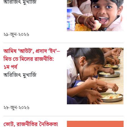
অরিজিৎ মুখার্জি
২৯-জুন-২০২৬
আমিষ ‘আউট’, প্রসাদ ‘ইন’–
মিড ডে মিলের রাজনীতি:
১ম পর্ব
অরিজিৎ মুখার্জি
২৮-জুন-২০২৬
ভোট, রাজনীতির নৈতিকতা