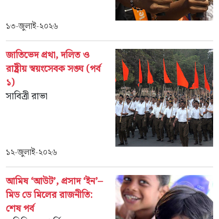
১৩-জুলাই-২০২৬
জাতিভেদ প্রথা, দলিত ও
রাষ্ট্রীয় স্বয়ংসেবক সঙ্ঘ (পর্ব
১)
সাবিত্রী রাভা
১২-জুলাই-২০২৬
আমিষ ‘আউট’, প্রসাদ ‘ইন’–
মিড ডে মিলের রাজনীতি:
শেষ পর্ব