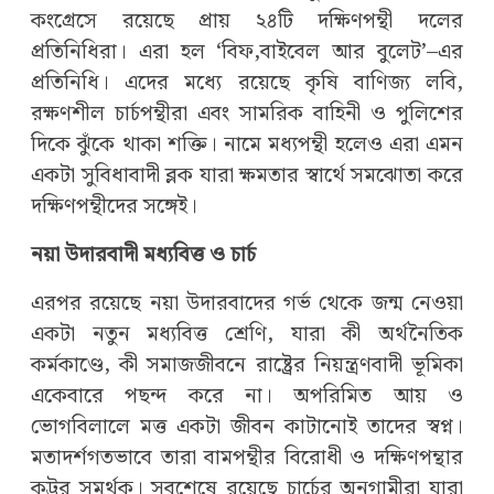
কংগ্রেসে রয়েছে প্রায় ২৪টি দক্ষিণপন্থী দলের
প্রতিনিধিরা। এরা হল ‘‌বিফ,বাইবেল আর বুলেট’‌–এর
প্রতিনিধি। এদের মধ্যে রয়েছে কৃষি বাণিজ্য লবি,
রক্ষণশীল চার্চপন্থীরা এবং সামরিক বাহিনী ও পুলিশের
দিকে ঝুঁকে থাকা শক্তি। নামে মধ্যপন্থী হলেও এরা এমন
একটা সুবিধাবাদী ব্লক যারা ক্ষমতার স্বার্থে সমঝোতা করে
দক্ষিণপন্থীদের সঙ্গেই।
নয়া উদারবাদী মধ্যবিত্ত ও চার্চ
এরপর রয়েছে নয়া উদারবাদের গর্ভ থেকে জন্ম নেওয়া
একটা নতুন মধ্যবিত্ত শ্রেণি, যারা কী অর্থনৈতিক
কর্মকাণ্ডে, কী সমাজজীবনে রাষ্ট্রের নিয়ন্ত্রণবাদী ভূমিকা
একেবারে পছন্দ করে না। অপরিমিত আয় ও
ভোগবিলালে মত্ত একটা জীবন কাটানোই তাদের স্বপ্ন।
মতাদর্শগতভাবে তারা বামপন্থীর বিরোধী ও দক্ষিণপন্থার
কট্টর সমর্থক। সবশেষে রয়েছে চার্চের অনুগামীরা যারা