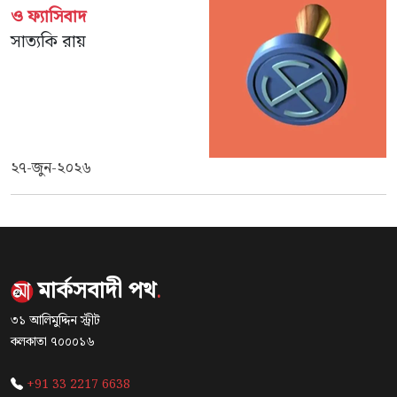
ও ফ্যাসিবাদ
সাত্যকি রায়
২৭-জুন-২০২৬
মার্কসবাদী পথ
.
৩১ আলিমুদ্দিন স্ট্রীট
কলকাতা ৭০০০১৬
+91 33 2217 6638