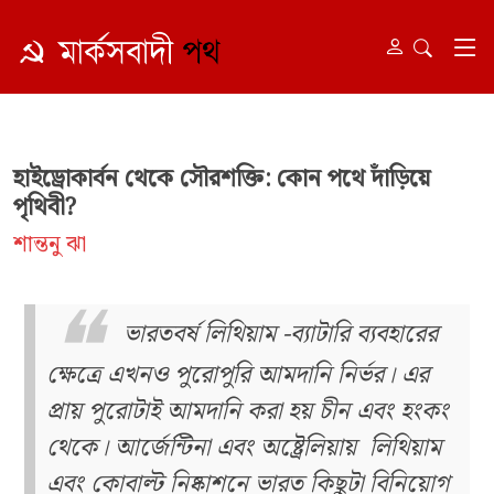
হাইড্রোকার্বন থেকে সৌরশক্তি: কোন পথে দাঁড়িয়ে
পৃথিবী?
শান্তনু ঝা
ভারতবর্ষ লিথিয়াম -ব্যাটারি ব্যবহারের
ক্ষেত্রে এখনও পুরোপুরি আমদানি নির্ভর। এর
প্রায় পুরোটাই আমদানি করা হয় চীন এবং হংকং
থেকে। আর্জেন্টিনা এবং অষ্ট্রেলিয়ায় লিথিয়াম
এবং কোবাল্ট নিষ্কাশনে ভারত কিছুটা বিনিয়োগ