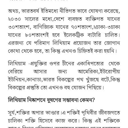
অথচ, ভারতবর্ষ ইতিমধ্যে নীতিগত ভাবে ঘোষণা করেছে,
২০৩০ সালের মধ্যে,দেশে ব্যবহৃত ব্যক্তিগত যানের
৩০শতাংশ, বাণিজ্যিক যানের ৭০শতাংশ,২চাকা-৩চাকা
যানের ৮০শতাংশই হবে ইলেকট্রিক ব্যটারি চালিত।
এরজন্য যে পরিমাণ লিথিয়াম প্রয়োজন তার জোগান
কোথা থেকে হবে, তা কিন্তু এখনও চিহ্নিতই করা হয়নি।
লিথিয়াম -প্রযুক্তির ওপর চীনের একাধিপত্যের থেকে
বেরিয়ে আসার জন্য আমেরিকা,ইউরোপীয়
ইউনিয়ন,কানাডা,ভারত বিকল্পের পথ খুঁজছে বটে,কিন্তু
বিকল্পের প্রস্তুতি তো এখনও বহু যোজন পিছিয়ে।
লিথিয়াম নিষ্কাশনে দূষণের সম্ভাবনা কেমন?
সূর্য,শক্তির অপার ভাণ্ডার।এ শক্তিই পৃথিবীর জীবজগতে
চালিকা শক্তি হিসেবে কাজ করে। কিন্তু এই শক্তিকে