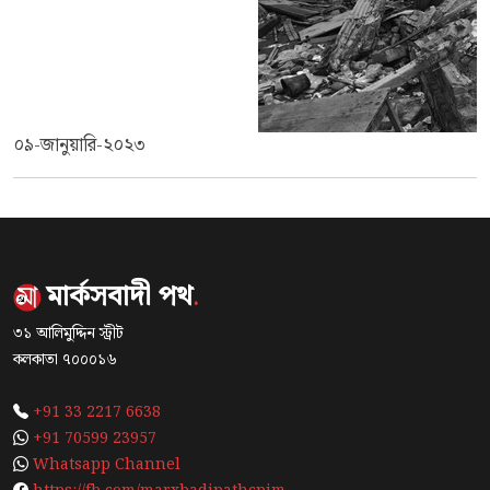
০৯-জানুয়ারি-২০২৩
মার্কসবাদী পথ
.
৩১ আলিমুদ্দিন স্ট্রীট
কলকাতা ৭০০০১৬
+91 33 2217 6638
+91 70599 23957
Whatsapp Channel