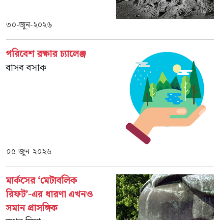
৩০-জুন-২০২৬
পরিবেশ রক্ষার চ্যালেঞ্জ
বাসব বসাক
০৫-জুন-২০২৬
মার্কসের ‘মেটাবলিক
রিফট’-এর ধারণা এখনও
সমান প্রাসঙ্গিক