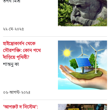
তপন মিশ্র
২২-মে-২০২৫
হাইড্রোকার্বন থেকে
সৌরশক্তি: কোন পথে
দাঁড়িয়ে পৃথিবী?
শান্তনু ঝা
০৬-আগস্ট-২০২৪
‘আপরুট দ সিস্টেম’: