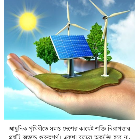
আধুনিক পৃথিবীতে সমস্ত দেশের কাছেই শক্তি নিরাপত্তার
প্রশ্নটি অত্যন্ত গুরুত্বপূর্ণ। একথা বললে অত্যুক্তি হবে না,