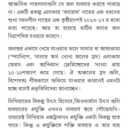
আঞ্চলিক গাছপালাগুলি সে জল ব্যবহার করতে পারছে
না। একটি প্রকল্প এলাকায় ‘কারোব’ নামের এক ধরনের
শুখা সহনশীল গাছের এক তৃতীয়াংশই ২০১৩-১৭ র মধ্যে
মারা পড়েছে। আর তা হয়েছে মাটির তলার জল
নিঃশেষিত হওয়ার কারণে।
জলস্তর এভাবে নেমে যাওয়ার ফলে সালার দ্য আতাকামা
(স্প্যানিশে, সালার অর্থ নোনা জলের হ্রদ) এলাকায়
জেমস এবং আন্দিয়ান ফ্লেমিঙ্গোদের সংখ্যা প্রায়
১০-১২শতাংশ কমে গেছে। ঐ অঞ্চলের হ্রদ গুলি,
বিশেষতঃ শীতকালে শুকিয়ে যাওয়ার কারনেই এমনটা
হচ্ছে বলেই প্রকৃতিবিদেরা জানাচ্ছেন।
লিথিয়ামের বিকল্প উৎস হিসেবে,জিওথার্মাল উৎস গুলি
ব্যবহারের প্রযুক্তি এখনও ব্যবহার্য স্তরে পৌছোয়নি।
ডায়রেক্ট লিথিয়াম এক্সট্রাকসন প্রযুক্তি একটা বিকল্প হতে
পারে। কিন্তু এ প্রযুক্তিতে শক্তি ব্যবহার ও তার ব্যয়