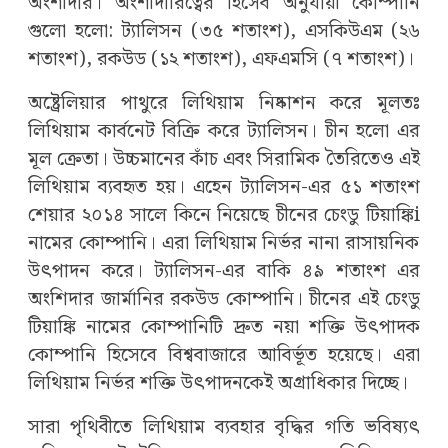
অংশীদার। অংশীদারিত্বের হিসেব অনুযায়ী কোম্পানি
গুলো হলো: ট্যালিসন
(
৩৫ শতাংশ), এসকিউএম (২৬
শতাংশ), রকউড
(১২ শতাংশ), এফএমসি
(৭ শতাংশ)।
অষ্ট্রেলিয়ার পাথুরে লিথিয়াম নিষ্কাশন করে মূলতঃ
লিথিয়াম কার্বনেট বিক্রি করে ট্যালিসন। চীন হলো এর
মূল ক্রেতা। উচ্চমানের কাঁচ এবং সিরামিক তৈরিতেও এই
লিথিয়াম ব্যবহৃত হয়। এহেন ট্যালিসন-এর ৫১ শতাংশ
শেয়ার ২০১৪ সালে কিনে নিয়েছে চীনের চেংডু টিয়াঙ্কি
i
নামের কোম্পানি। এরা লিথিয়াম নির্ভর নানা রাসায়নিক
উৎপাদন করে। ট্যালিসন-এর বাকি ৪৯ শতাংশ এর
অংশিদার জার্মানির রকউড কোম্পানি। চীনের এই চেংডু
টিয়াঙ্কি নামের কোম্পানিটি দ্রুত নয়া শক্তি উৎপাদক
কোম্পানি হিসেবে বিশ্ববাজারে আবির্ভূত হয়েছে। এরা
লিথিয়াম নির্ভর শক্তি উৎপাদনকেই অগ্রাধিকার দিচ্ছে।
সারা পৃথিবীতে লিথিয়াম ব্যবহার বৃদ্ধির গতি ভবিষ্যৎ