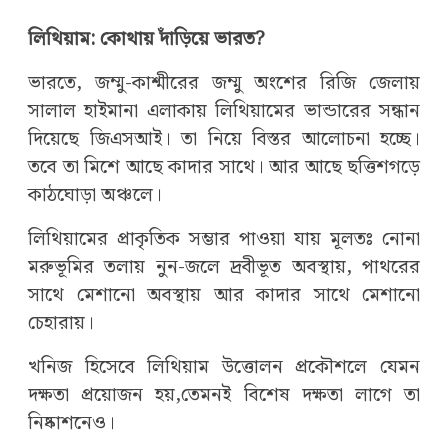
লিথিয়াম: কোথায় দাঁড়িয়ে ভারত?
ভারতে, জম্মু-কাশ্মীরের জম্মু অংশের রিজি জেলায়
সালাল হাইমানা এলাকায় লিথিয়ামের ভান্ডারের সন্ধান
দিয়েছে জিএসআই। তা নিয়ে বিস্তর আলোচনা হচ্ছে।
তবে তা মিশে আছে কাদার সাথে। আর আছে ছত্তিশগড়ে
কাঠঘোড়া অঞ্চলে।
লিথিয়ামের প্রাকৃতিক সম্ভার পাওয়া যায় মূলতঃ নোনা
মরুভূমির তলায় নুন-জলে দ্রবীভূত অবস্থায়, পাথরের
সাথে মেশানো অবস্থায় আর কাদার সাথে মেশানো
চেহারায়।
খনিজ হিসেবে লিথিয়াম উত্তোলন প্রকৌশলে যেমন
দক্ষতা প্রয়োজন হয়,তেমনই বিশেষ দক্ষতা লাগে তা
নিষ্কাশনেও।