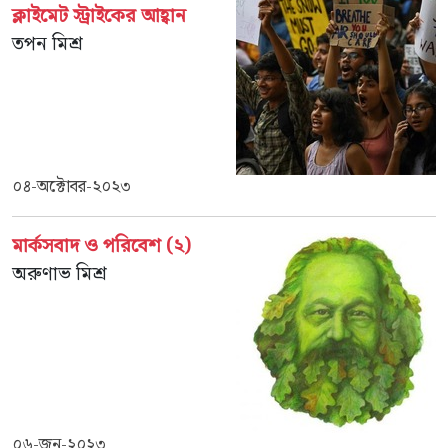
ক্লাইমেট স্ট্রাইকের আহ্বান
তপন মিশ্র
০৪-অক্টোবর-২০২৩
মার্কসবাদ ও পরিবেশ (২)
অরুণাভ মিশ্র
০৬-জুন-২০২৩