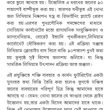
করে তুলে আনতে হয়। উত্তোলিত এ ধরনের জলের ৯০
শতাংশই বাষ্পীভূত করা হয়। তারপর ঘনীভূত এই নোনা
জল লিথিয়াম নিষ্কাশন যন্ত্র বা রিফাইনিং প্ল্যান্টে প্রেরণ
করা হয়।এরপর পুনঃপৌনিক পদক্ষেপের মাধ্যমে
সোডিয়াম কার্বনেটের মতো রাসায়নিক সংযুক্তিকরণ ও
ম্যাগনেসিয়াম, বোরেট ইত্যাদি পৃথকীকরণ,লিথিয়াম
কার্বোনেট ধৌতিকরণ করা হয়। এই প্রক্রিয়া সঞ্জাত
লিথিয়াম ক্লোরাইড বাদ দিলে বাকি ৯০শতাংশ নুনই জমা
হয় ভূপৃষ্ঠে সৃষ্ট বিশেষ জলাশয় গুলিতে। যা কিন্তু
সামগ্রিক লিথিয়াম উৎপাদন প্রক্রিয়া জাত জঞ্জাল।
এই প্রযুক্তিতে শক্তি ব্যবহার ও কার্বন ফুটপ্রিন্টের একটা
সুসংহত তথ্য ভিত্তি তৈরি করা হলেও ভূগর্ভে সঞ্চিত
জলের ব্যবহারের পরিপূর্ণ চিত্র কিন্তু আমাদের হাতে
আসছে না। যেমন: নোনা জলের যে ভাণ্ডার থেকে ব্রাইন
উত্তোলন হয়,তার একটা হিসেব আমাদের হাতে থাকে।
কিন্তু এই নোনাজল উত্তোলনের ফলে সেই ভাণ্ডারে যে