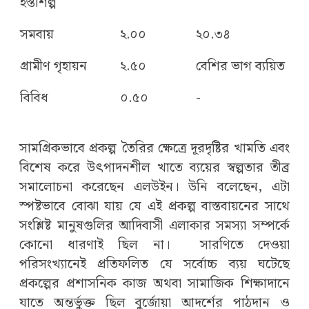
হস্তশিল্প
সমবায়
২.০০
২০.৩৪
গ্রামীণ গৃহায়ন
২.৫০
বেশির ভাগ ব্যয়িত
বিবিধ
০.৫০
-
সামগ্রিকভাবে প্রকল্প তৈরির ক্ষেত্রে দূরদৃষ্টির খামতি এবং
বিশেষ করে উৎপাদনশীল খাতে ব্যয়ের স্বল্পতার তীব্র
সমালোচনা করেছেন এলউইন। উনি বলেছেন, এটা
স্পষ্টভাবে বোঝা যায় যে এই প্রকল্প বাস্তবায়নের সাথে
সংশ্লিষ্ট মানুষগুলির আদিবাসী এলাকার সমস্যা সম্পর্কে
কোনো ধারণাই ছিল না। সারণিতে দেওয়া
পরিসংখ্যানেই প্রতিফলিত যে সর্বোচ্চ ব্যয় ঘটেছে
প্রকল্পের প্রশাসনিক কাজ অথবা সামাজিক শিক্ষাদানে
যাতে অন্তর্ভুক্ত ছিল বুর্জোয়া আদর্শের পাঠদান ও