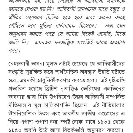
অভিজ্ঞতার মধ্য দিয়ে গিয়েছে তা আদিবাসী সমাজকে
জানতে দেওয়া হয় নি। আদিবাসী জনগনের সাথে বন্ধুত্ব ও
প্রীতির সম্ভাষণে মিলিত হতে হবে এবং তাদের কাছে
পৌঁছতে হবে মুক্তির বার্তাবাহক হিসেবে। তারা যেন
অনুধাবন করতে পারে যে আমরা দিতেই এসেছি, নিতে
আসি নি। এমনতর মনস্তাত্ত্বিক সংহতিই ভারত প্রত্যাশা
করে।
নেহরুবাদী ভাবনা মূলত এটাই চেয়েছে যে আদিবাসীদের
সংস্কৃতি সুরক্ষিত করে অর্থনৈতিক অবস্থার উন্নতি ঘটাতে
হবে, এমনকী আধুনিকীকরণও করতে হবে। এই দৃষ্টিভঙ্গি
প্রভাবিত হয়েছে ব্রিটিশ নৃতাত্ত্বিক ভেরিয়ের এলভিনের
ভাবনার দ্বারা যিনি উপনিবেশ-উত্তর আদিবাসী সম্পর্কিত
নীতিমালার মূল চালিকাশক্তি ছিলেন। এই নীতিমালার
ঔপনিবেশিক উৎস এবং ভারতীয় জাতীয় কংগ্রেসের এ
নিয়ে এপাশ-ওপাশ করা স্পষ্ট বোঝা যাবে ১৯৩৫ থেকে
১৯৫০ অবধি উঠে আসা বিতর্কগুলি অনুসরণ করলে।