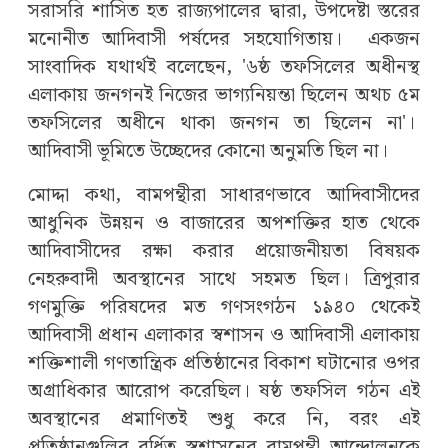
সরাসরি শাসিত হত রাজ্যপালের দ্বারা, উপদেষ্টা স্তরের
মনোনীত আদিবাসী পর্ষদের সহযোগিতায়। একজন
সাংবাদিক যথার্থই বলেছেন, '৬ষ্ঠ তফসিলের অধীনস্থ
এলাকায় জনগনই নিজের ভাগ্যনিয়ন্তা ছিলেন অথচ ৫ম
তফসিলের অধীনে থাকা জনগন তা ছিলেন না'।
আদিবাসী ভূমিতে উচ্ছেদের কোনো অনুমতি ছিল না।
মোদ্দা কথা, বামপন্থীরা সাধারণভাবে আদিবাসীদের
আধুনিক উন্নয়ন ও বাজারের অপশক্তির হাত থেকে
আদিবাসীদের রক্ষা করার প্রয়োজনীয়তা বিষয়ক
নেহরুবাদী অবস্থানের সাথে সহমত ছিল। ত্রিপুরার
গণমুক্তি পরিষদের মত গণসংগঠন ১৯৪০ থেকেই
আদিবাসী প্রধান এলাকার স্বশাসন ও আদিবাসী এলাকায়
শক্তিশালী গণতান্ত্রিক প্রতিষ্ঠানের বিকাশ ঘটানোর ওপর
অগ্রাধিকার আরোপ করেছিল। ষষ্ঠ তফসিল গঠন এই
অবস্থানের প্রমাণিতই শুধু করে নি, বরং এই
প্রতিষ্ঠানগুলির বর্ধিত স্বশাসনের বামপন্থী আন্দোলনকে