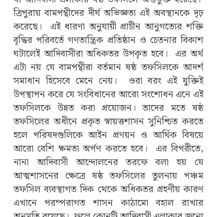
ত্রিপুরায় বামপন্থীদের দীর্ঘ অভিজ্ঞতা এই অবস্থানকে দৃঢ়
করেছে। এই ধারণা অনুযায়ী প্রাচীন আনুগত্যের শক্তি
বৃদ্ধির পরিবর্তে গণতান্ত্রিক প্রতিষ্ঠান ও চেতনার বিকাশ
ঘটালেই আদিবাসীরা অধিকতর উপকৃত হবে। এর অর্থ
এটা নয় যে বামপন্থীরা বর্তমান ষষ্ঠ তফসিলকে আদর্শ
সমাধান হিসেবে মেনে নেয়। ওরা বরং এই যুক্তিই
উপস্থাপন করে যে সংবিধানের আরো সংশোধন এনে এই
তফসিলকে উন্নত করা প্রয়োজন। তাদের মতে ষষ্ঠ
তফসিলের অধীনে প্রকৃত স্বায়ত্তশাসন সুনিশ্চিত করতে
হলে পরিষদগুলিকে আইন প্রণয়ন ও আর্থিক বিষয়ে
আরো বেশি ক্ষমতা অর্পণ করতে হবে। এর বিপরীতে,
নানা আদিবাসী আন্দোলনের তরফে বলা হয় যে
আত্মশাসনের ক্ষেত্রে ষষ্ঠ তফসিলের তুলনায় পঞ্চম
তফসিল ব্যবস্থাগত দিক থেকে অধিকতর গ্রহণীয় কারণ
এখানে পরম্পরাগত শাসন কাঠামো বহাল রাখার
অনুমতি রয়েছে। ফলে কোনটি আদিবাসী এলাকার জন্যে