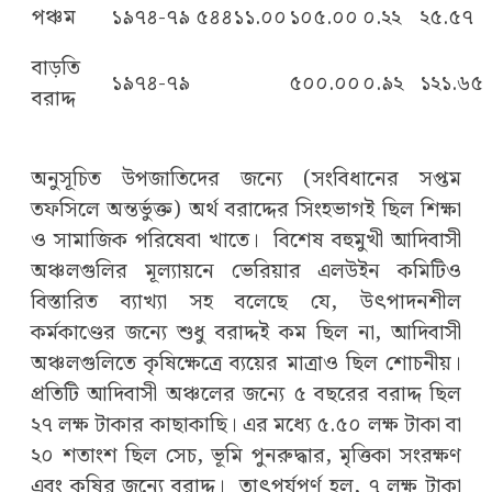
পঞ্চম
১৯৭৪-৭৯
৫৪৪১১.০০
১০৫.০০
০.২২
২৫.৫৭
বাড়তি
১৯৭৪-৭৯
৫০০.০০
০.৯২
১২১.৬৫
বরাদ্দ
অনুসূচিত উপজাতিদের জন্যে (সংবিধানের সপ্তম
তফসিলে অন্তর্ভুক্ত) অর্থ বরাদ্দের সিংহভাগই ছিল শিক্ষা
ও সামাজিক পরিষেবা খাতে। বিশেষ বহুমুখী আদিবাসী
অঞ্চলগুলির মূল্যায়নে ভেরিয়ার এলউইন কমিটিও
বিস্তারিত ব্যাখ্যা সহ বলেছে যে, উৎপাদনশীল
কর্মকাণ্ডের জন্যে শুধু বরাদ্দই কম ছিল না, আদিবাসী
অঞ্চলগুলিতে কৃষিক্ষেত্রে ব্যয়ের মাত্রাও ছিল শোচনীয়।
প্রতিটি আদিবাসী অঞ্চলের জন্যে ৫ বছরের বরাদ্দ ছিল
২৭ লক্ষ টাকার কাছাকাছি। এর মধ্যে ৫.৫০ লক্ষ টাকা বা
২০ শতাংশ ছিল সেচ, ভূমি পুনরুদ্ধার, মৃত্তিকা সংরক্ষণ
এবং কৃষির জন্যে বরাদ্দ। তাৎপর্যপূর্ণ হল, ৭ লক্ষ টাকা