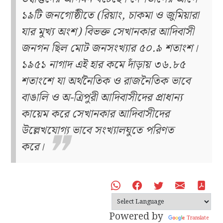
১৯টি জনগোষ্ঠীতে (রিয়াং, চাকমা ও জুমিয়ারা
যার মুখ্য অংশ) বিভক্ত সেখানকার আদিবাসী
জনগন ছিল মোট জনসংখ্যার ৫০.৯ শতাংশ।
১৯৫১ নাগাদ এই হার কমে দাঁড়ায় ৩৬.৮৫
শতাংশে যা অর্থনৈতিক ও রাজনৈতিক ভাবে
বাঙালি ও অ-ত্রিপুরী আদিবাসীদের প্রাধান্য
কায়েম করে সেখানকার আদিবাসীদের
উল্লেখযোগ্য ভাবে সংখ্যালঘুতে পরিণত
করে।
Powered by
Translate