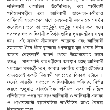
শক্তিশালী করেছিল। উল্টোদিকে, নব্য গান্ধীবাদী
পরিবেশপন্থীরা এবং আদিবাসী আন্দোলনকর্মীরাও
আদিবাসী সংরক্ষণের প্রশ্নে নেহরুবাদী ভাবনাকে সমর্থন
করেছিল। তবে তা ততটুকুই যতটুকু সমর্থন করা হলে
পরম্পরাগত আদিবাসী প্রতিষ্ঠানগুলির পুনরুজ্জীবন সম্ভব
হয়। এই সমর্থন সীমাবদ্ধতা আক্রান্ত এবং আদিবাসী
সমাজকে ধীরে ধীরে বুর্জোয়া গণতন্ত্রের মূল ধারায় নিয়ে
আসার নেহরুবাদী আদর্শ থেকে উল্লেখযোগ্য ভাবে
স্বতন্ত্র। পাশাপাশি বামপন্থীদের অবস্থান হচ্ছে আদিবাসী
সমাজের গণতন্ত্রীকরণ, আবার ভারতীয় রাষ্ট্রের চৌহদ্দির
অভ্যন্তরেই একটি ভিন্নধর্মী গণতন্ত্রের বিকাশ ঘটানো।
ফলেই ভারতীয় গণতন্ত্রে আদিবাসীদের ভবিষ্যৎ নির্ভর
করছে শুধুমাত্র রাজনৈতিক স্বাধীনতা এবং স্বনিয়ন্ত্রিত
প্রতিষ্ঠানের ওপর নয় বরং আদিবাসী ও আদিবাসী এলাকা
ও প্রাধান্যকারী রাজনৈতিক অর্থনীতির মধ্যে বৈষম্য
নিরসনের মধ্যে।