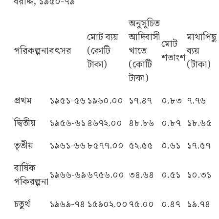
বরাদ্দ, ১৯৫০-৭৯
অনুসূচিত
মোট ব্যয়
আদিবাসী
মাথাপিছু
মোট
পরিকল্পনা
বৎসর
(কোটি
খাতে
ব্যয়
শতাংশ
টাকা)
(কোটি
(টাকা)
টাকা)
প্রথম
১৯৫১-৫৬
১৯৬০.০০
১৭.৪৭
০.৮৩
৭.৭৬
দ্বিতীয়
১৯৫৬-৬১
৪৬৭২.০০
৪৮.৮৬
০.৮৭
১৮.৬৫
তৃতীয়
১৯৬১-৬৬
৮৫৭৭.০০
৫২.৫৫
০.৬১
১৭.৫৭
বার্ষিক
১৯৬৬-৬৯
৬৭৫৬.০০
৩৪.৬৪
০.৫১
১০.৩১
পকিরল্পনা
চতুর্থ
১৯৬৯-৭৪
১৫৯০২.০০
৭৫.০০
০.৪৭
১৯.৭৪