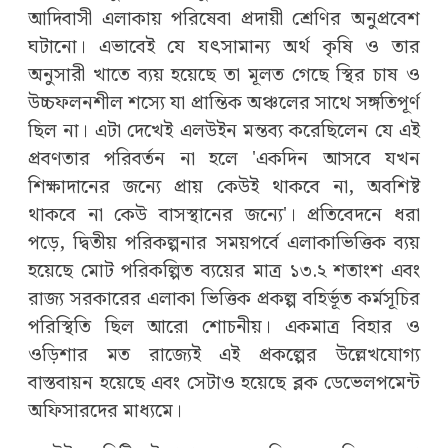
আদিবাসী এলাকায় পরিষেবা প্রদায়ী শ্রেণির অনুপ্রবেশ
ঘটানো। এভাবেই যে যৎসামান্য অর্থ কৃষি ও তার
অনুসারী খাতে ব্যয় হয়েছে তা মূলত গেছে স্থির চাষ ও
উচ্চফলনশীল শস্যে যা প্রান্তিক অঞ্চলের সাথে সঙ্গতিপূর্ণ
ছিল না। এটা দেখেই এলউইন মন্তব্য করেছিলেন যে এই
প্রবণতার পরিবর্তন না হলে 'একদিন আসবে যখন
শিক্ষাদানের জন্যে প্রায় কেউই থাকবে না, অবশিষ্ট
থাকবে না কেউ বাসস্থানের জন্যে'। প্রতিবেদনে ধরা
পড়ে, দ্বিতীয় পরিকল্পনার সময়পর্বে এলাকাভিত্তিক ব্যয়
হয়েছে মোট পরিকল্পিত ব্যয়ের মাত্র ১৩.২ শতাংশ এবং
রাজ্য সরকারের এলাকা ভিত্তিক প্রকল্প বহির্ভূত কর্মসূচির
পরিস্থিতি ছিল আরো শোচনীয়। একমাত্র বিহার ও
ওড়িশার মত রাজ্যেই এই প্রকল্পের উল্লেখযোগ্য
বাস্তবায়ন হয়েছে এবং সেটাও হয়েছে ব্লক ডেভেলপমেন্ট
অফিসারদের মাধ্যমে।