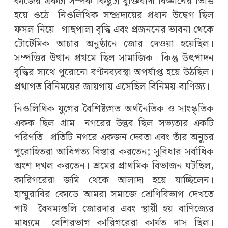
কাজের একটা সম্পর্ক কিছুটা যুক্তিবাদী বিজ্ঞানের ভিত্তি
হয়ে ওঠে। নিওলিথিক সম্প্রদায়ের প্রধান উদ্বেগ ছিল
ফসল নিয়ে। গাছপালা বৃদ্ধি এবং প্রজননের ভাবনা থেকে
টোটেমিক আচার অনুষ্ঠানে জোর দেওয়া হয়েছিল।
সম্পত্তির উত্থান প্রথমে ছিল সামাজিক। কিন্তু উৎপাদন
বৃদ্ধির সাথে পুরোনো বণ্টনব্যবস্থা অপর্যাপ্ত হয়ে উঠছিল।
প্রথাগত বিনিময়ের জায়গায় এসেছিল বিনিময়-বাণিজ্য।
নিওলিথিক যুগের বৈশিষ্ট্যগত অর্থনৈতিক ও সাংস্কৃতিক
একক ছিল গ্রাম। নগরের উদ্ভব ছিল সভ্যতার একটি
পরিণতি। প্রতিটি নগরে একজন দেবতা এবং তাঁর অনুচর
পুরোহিতরা আধিপত্য বিস্তার করতেন; সুবিধার সর্বাধিক
অংশ দখল করতেন। শ্রমের প্রাথমিক বিভাজন ঘটছিল,
কারিগরেরা জমি থেকে আলাদা হয়ে যাচ্ছিলেন।
হাম্মুরাবির কোডে আমরা সমাজে শ্রেণিবিভাগ দেখতে
পাই। বৈষম্যগুলি জোরদার এবং স্থায়ী হয় বাণিজ্যের
মাধ্যমে। বেশিরভাগ কারিগরেরা কার্যত দাস ছিল।