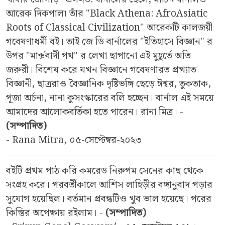
আরেক দিকপাল৷ তাঁর "Black Athena: AfroAsiatic
Roots of Classical Civilization" আরেকটি কালজয়ী
গবেষণাধর্মী বই। তাই জে ডি বার্নালের "ইতিহাসে বিজ্ঞান" র
উপর "মার্ক্সবাদী পথ" র লেখা ছাপানো এই মুহূর্তে অতি
জরুরী। বিশেষ করে যখন বিজ্ঞানে গবেষণারত প্রখ্যাত
বিজ্ঞানী, ছাত্ররাও বৈজ্ঞানিক দৃষ্টিভঙ্গি ছেড়ে ঈশ্বর, তুকতাক,
পূজা অর্চনা, নানা কুসংস্কারের বলি হচ্ছেন। বার্নাল এই সময়ে
আমাদের আলোকবর্তিকা হতে পারেন। রানা মিত্র। -
(সম্পাদিত)
- Rana Mitra, ০৫-সেপ্টেম্বর-২০২৩
বইটি প্রথম পাঠ করি কমরেড নিরুপম সেনের কাছ থেকে
সংগ্রহ করে। পরবর্তীকালে আশিস লাহিড়ীর বঙ্গানুবাদ পড়ার
সুযোগ হয়েছিল। বর্তমান প্রবন্ধটিও খুব ভাল হয়েছে। পরের
কিস্তির অপেক্ষায় রইলাম। -
(সম্পাদিত)