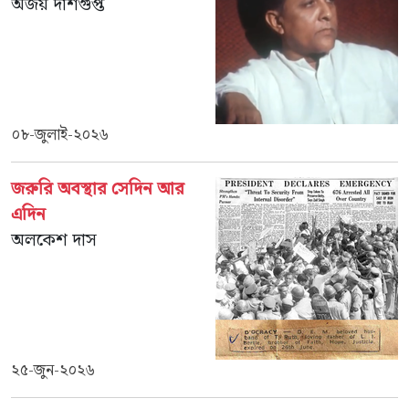
অজয় দাশগুপ্ত
০৮-জুলাই-২০২৬
জরুরি অবস্থার সেদিন আর
এদিন
অলকেশ দাস
২৫-জুন-২০২৬