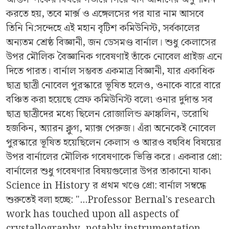
করতে হয়, তবে মার্ক্স ও এঙ্গেলসের পর যার নাম আসবে
তিনি নি:সন্দেহে এই মহান বৃটিশ কমিউনিস্ট, সর্বকালের
অন্যতম শ্রেষ্ঠ বিজ্ঞানী, জন ডেসমণ্ড বার্নাল। শুধু কেলাসের
উপর মৌলিক বৈজ্ঞানিক গবেষণাই তাঁকে নোবেল প্রাইজ এনে
দিতে পারত। বার্নাল সম্ভবত একমাত্র বিজ্ঞানী, যার একাধিক
ছাত্র ছাত্রী নোবেল পুরস্কারে ভূষিত হলেও, ওনাকে বারে বারে
বঞ্চিত করা হয়েছে স্রেফ কমিউনিস্ট বলে৷ ওনার দুর্দান্ত সব
ছাত্র ছাত্রীদের মধ্যে ছিলেন রোজালিন্ড ফ্রাঙ্কলিন, ডরোথি
হজকিন, অ্যারন ক্লুগ, ম্যাক্স পেরুজ। এঁরা অনেকেই নোবেল
পুরস্কারে ভূষিত হয়েছিলেন কেলাস ও আরও বহুবিধ বিষয়ের
উপর বার্নালের মৌলিক গবেষণাকে ভিত্তি করে। একবার প্রো:
বার্নালের শুধু গবেষণার বিষয়গুলোর উপর তাকানো যাক৷
Science in History র প্রথম খণ্ডে প্রো: বার্নাল সম্বন্ধে
শুরুতেই বলা হচ্ছে: "...Professor Bernal's research
work has touched upon all aspects of
crystallography, notably instrumentation,