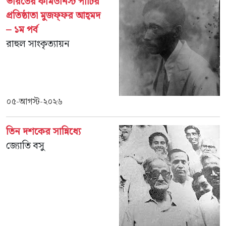
ভারতের কমিউনিস্ট পার্টির
প্রতিষ্ঠাতা মুজফ্‌ফর আহ্‌মদ
– ১ম পর্ব
রাহুল সাংকৃত্যায়ন
০৫-আগস্ট-২০২৬
তিন দশকের সান্নিধ্যে
জ্যোতি বসু