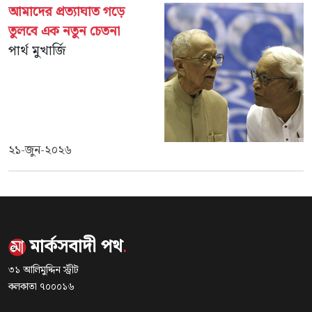
আমাদের প্রত্যাঘাত গড়ে
তুলবে এক নতুন চেতনা
পার্থ মুখার্জি
২১-জুন-২০২৬
মার্কসবাদী পথ
.
৩১ আলিমুদ্দিন স্ট্রীট
কলকাতা ৭০০০১৬