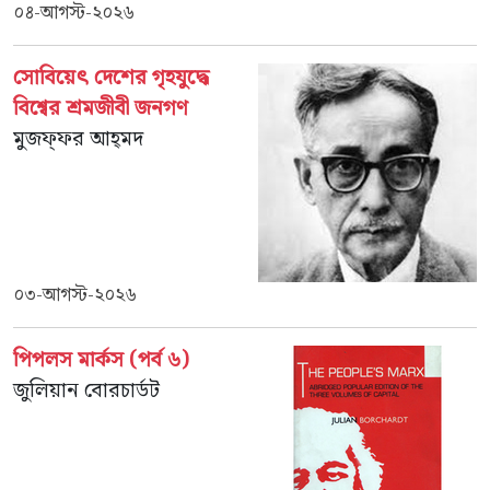
০৪-আগস্ট-২০২৬
সোবিয়েৎ দেশের গৃহযুদ্ধে
বিশ্বের শ্রমজীবী জনগণ
মুজফ্‌ফর আহ্‌মদ
০৩-আগস্ট-২০২৬
পিপলস মার্কস (পর্ব ৬)
জুলিয়ান বোরচার্ডট