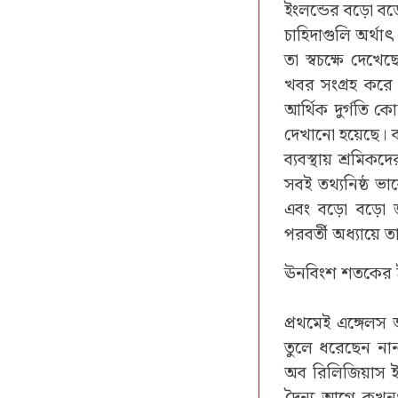
ইংলন্ডের বড়ো বড়
চাহিদাগুলি অর্থাৎ 
তা স্বচক্ষে দেখ
খবর সংগ্রহ করে 
আর্থিক দুর্গতি ক
দেখানো হয়েছে। ব
ব্যবস্থায় শ্রমিক
সবই তথ্যনিষ্ঠ ভাব
এবং বড়ো বড়ো জন
পরবর্তী অধ্যায়ে 
ঊনবিংশ শতকের ই
প্রথমেই এঙ্গেলস
তুলে ধরেছেন নান
অব রিলিজিয়াস ই