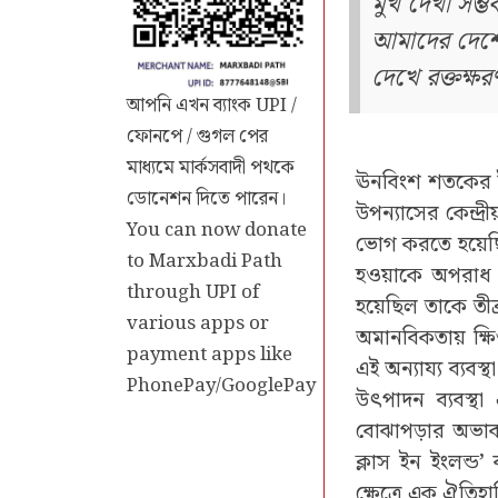
মুখ দেখা সম্
আমাদের দেশের
দেখে রক্তক্ষর
আপনি এখন ব্যাংক UPI /
ফোনপে / গুগল পের
মাধ্যমে মার্কসবাদী পথকে
ঊনবিংশ শতকের ইংল
ডোনেশন দিতে পারেন।
উপন্যাসের কেন্দ্
You can now donate
ভোগ করতে হয়েছি
to Marxbadi Path
হওয়াকে অপরাধ হি
through UPI of
হয়েছিল তাকে তীব
various apps or
অমানবিকতায় ক্ষ
payment apps like
এই অন্যায্য ব্যবস
PhonePay/GooglePay
উৎপাদন ব্যবস্থ
বোঝাপড়ার অভাবও
ক্লাস ইন ইংলন্ড’
ক্ষেত্রে এক ঐতি