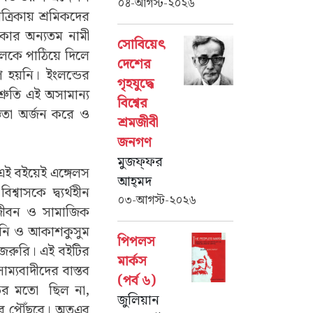
০৪-আগস্ট-২০২৬
ত্রিকায় শ্রমিকদের
কার অন্যতম নামী
সোবিয়েৎ
েলেকে পাঠিয়ে দিলে
দেশের
 হয়নি। ইংলন্ডের
গৃহযুদ্ধে
রুতি এই অসামান্য
বিশ্বের
্ঞতা অর্জন করে ও
শ্রমজীবী
জনগণ
মুজফ্‌ফর
 এই বইয়েই এঙ্গেলস
আহ্‌মদ
্বাসকে দ্ব্যর্থহীন
০৩-আগস্ট-২০২৬
মজীবন ও সামাজিক
াহিনি ও আকাশকুসুম
পিপলস
ত জরুরি। এই বইটির
মার্কস
াম্যবাদীদের বাস্তব
(পর্ব ৬)
্ডের মতো ছিল না,
জুলিয়ান
তরে পৌঁছবে। অতএব