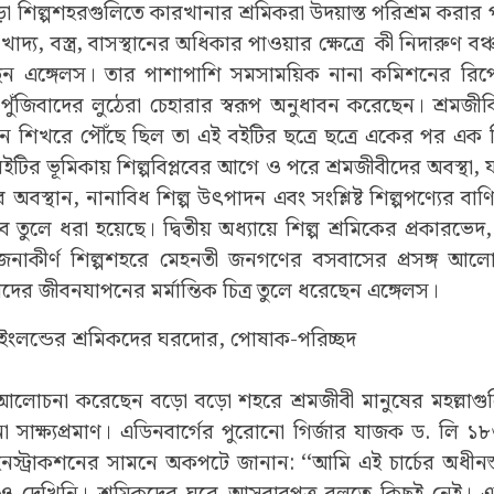
ো শিল্পশহরগুলিতে কারখানার শ্রমিকরা উদয়াস্ত পরিশ্রম করা
খাদ্য, বস্ত্র, বাসস্থানের অধিকার পাওয়ার ক্ষেত্রে
কী নিদারুণ বঞ
েছেন এঙ্গেলস। তার পাশাপাশি সমসাময়িক নানা কমিশনের রিপো
পুঁজিবাদের লুঠেরা চেহারার স্বরূপ অনুধাবন করেছেন।
শ্রমজী
োন শিখরে পৌঁছে ছিল তা এই বইটির ছত্রে ছত্রে একের পর এক রি
ইটির ভূমিকায় শিল্পবিপ্লবের আগে ও পরে শ্রমজীবীদের অবস্থা, য
দের অবস্থান, নানাবিধ শিল্প উৎপাদন এবং সংশ্লিষ্ট শিল্পপণ্যের ব
ে তুলে ধরা হয়েছে। দ্বিতীয় অধ্যায়ে শিল্প শ্রমিকের প্রকারভেদ, 
াকীর্ণ শিল্পশহরে মেহনতী জনগণের বসবাসের প্রসঙ্গ আলো
তাদের জীবনযাপনের মর্মান্তিক চিত্র তুলে ধরেছেন এঙ্গেলস।
ংলন্ডের শ্রমিকদের ঘরদোর, পোষাক-পরিচ্ছদ
 আলোচনা করেছেন বড়ো বড়ো শহরে শ্রমজীবী মানুষের মহল্লাগুলি
া সাক্ষ্যপ্রমাণ। এডিনবার্গের পুরোনো গির্জার যাজক ড. লি
নস্ট্রাকশনের সামনে অকপটে জানান: ‘‘আমি এই চার্চের অধীন