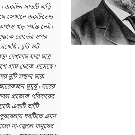
। একদিন সাতটি বাড়ি
 যে সেখানে একটিতেও
োথাও খড় পর্যন্ত নেই।
দ্ধকে বোর্ডের ওপর
‌খেছি। দুটি স্কট
্থা দেখলাম যারা মাত্র
 গ্রাম থেকে এসেছে।
র দুটি সন্তান মারা
রেকজন মুমূর্ষু। ঘরের
ল প্রত্যেক পরিবারের
োটো একটি আঁটি
ুপুরবেলায় ঘরটিতে এমন
লো না-জ্বেলে মানুষের