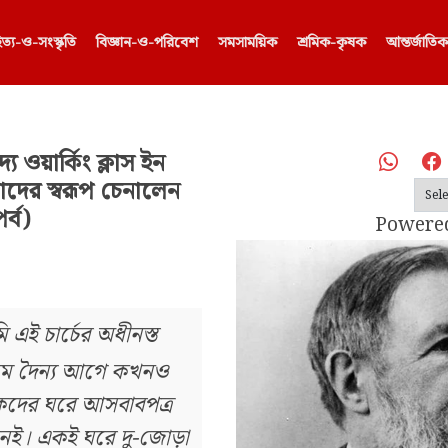
িত্য-ও-সংস্কৃতি
⁠বিজ্ঞান-ও-পরিবেশ
সমসাময়িক
শ্রমিক-কৃষক
আন্তর্জাতি
্য ওয়ার্কিং ক্লাস ইন
াদের স্বরূপ চেনালেন
র্ব)
Powere
 এই চার্চের অধীনস্ত
ম দৈন্য আগে কখনও
িকদের ঘরে আসবাবপত্র
নেই। একই ঘরে দু-জোড়া