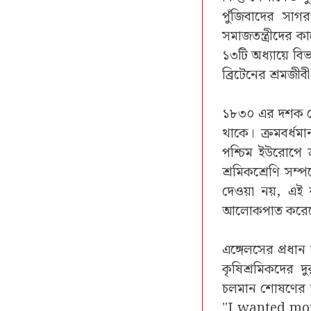
পুঁজিবাদের সাগর
সমাজতন্ত্রীদের ক
১৩টি অধ্যায়ে বিভ
ব্রিটেনের শ্রমজী
১৮৩০ এর দশক থেকে
থাকে। ক্রমবর্ধ
পশ্চিম ইউরোপে শ্
শ্রমিকশ্রেণি সম্
দেওয়া নয়, এই
আলোকপাত করেছেন। 
এঙ্গেলসের প্রধান 
কৃষিশ্রমিকদের দ
চলমান শোষণের স্
''I wanted mo