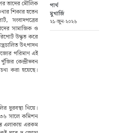
র পর তাদের মৌলিক
পার্থ
্চনার শিকার হতেন
মুখার্জি
র্ট,
সংবাদপত্রের
২১-জুন-২০২৬
বিদের সামাজিক ও
পোর্ট উদ্ধৃত করে
ন্ত্রচালিত উৎপাদন
াণিজ্যের পরিমাণ এই
পুঁজির কেন্দ্রীভবন
চনা করা হয়েছে।
র দুরবস্থা নিয়ে।
 ১৮৩৬ সালে কমিশন
স্ত এলাকায় এরকম