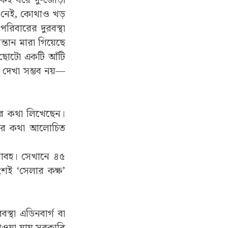
একই ঘরে দু-জোড়া
া নেই, কোথাও খড়
পরিবারের দুরবস্থা
্তান মারা গিয়েছে
 ছোটো একটি আঁটি
খ দেখা সম্ভব নয়—
তার কথা লিখেছেন।
যদশার কথা আলোচিত
ভয়াবহ। সেখানে ৪৫
ংশই ‘সেলার কক্ষ’
স্থা এডিনবার্গ বা