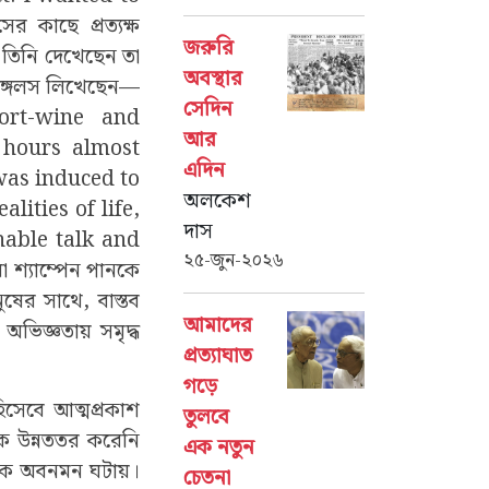
সের কাছে প্রত্যক্ষ
জরুরি
 তিনি দেখেছেন তা
অবস্থার
এঙ্গেলস লিখেছেন—
সেদিন
ort-wine and
আর
 hours almost
এদিন
was induced to
অলকেশ
ities of life,
দাস
able talk and
২৫-জুন-২০২৬
া শ্যাম্পেন পানকে
ষের সাথে, বাস্তব
আমাদের
ভিজ্ঞতায় সমৃদ্ধ
প্রত্যাঘাত
গড়ে
 হিসেবে আত্মপ্রকাশ
তুলবে
কে উন্নততর করেনি
এক নতুন
াপক অবনমন ঘটায়।
চেতনা