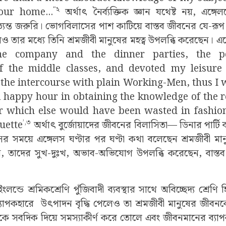
"২
our home...
অর্থাৎ নৈর্ব্যক্তিক জ্ঞান যথেষ্ট নয়, এঙ্গেল
্যন্ত জরুরি। ভোগবিলাসের পাশ কাটিয়ে বাস্তব জীবনের যে-রূপ
ও তার মধ্যে তিনি শ্রমজীবী মানুষের মহত্ব উপলব্ধি করেছেন। 
the company and the dinner parties, the p
 the middle classes, and devoted my leisure
o the intercourse with plain Working-Men, thus I 
happy hour in obtaining the knowledge of the real
 which else would have been wasted in fashion
’,৩
uette
অর্থাৎ বুর্জোয়াদের জীবনের বিলাসিতা— ডিনার পার্টি ব
র সময়ে এঙ্গেলস ঘণ্টার পর ঘণ্টা কথা বলেছেন শ্রমজীবী মানু
 তাদের সুখ-দুঃখ, অভাব-অভিযোগ উপলব্ধি করেছেন, বাস্তব অ
ইংলন্ডে শ্রমিকশ্রেণি পুঁজিবাদী ব্যবস্থার সাথে অবিচ্ছেদ্য শ্রেণি
যাপকহারে
উৎপাদন বৃদ্ধি পেলেও তা শ্রমজীবী মানুষের জীবন
কে সবদিক দিয়ে সমস্যাকীর্ণ করে তোলে এবং জীবনমানের ব্য