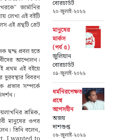
বোরচার্ডট
িখরকে" জার্মানির
২০-জুলাই-২০২৬
ষায় লেখা এই বইটি
এই গ্রন্থটি গ্রেট
মানুষের
মার্কস
(পর্ব ৫)
্বন্দ্ব প্রবল হতে
জুলিয়ান
ীবীদের আন্দোলন।
বোরচার্ডট
ই প্রথম এই বইয়ে
০৯-জুলাই-২০২৬
র দুরবস্থার বিবরণ
প্রভাব সম্পর্কে
ধর্মনিরপেক্ষতার
িদর্শন।
প্রশ্নে
আপসহীন
 কয়লাখনির শ্রমিক,
অজয়
জীবী মানুষের ওপর
দাশগুপ্ত
িলেন। তিনি বলেন,
০৮-জুলাই-২০২৬
t. I wanted to