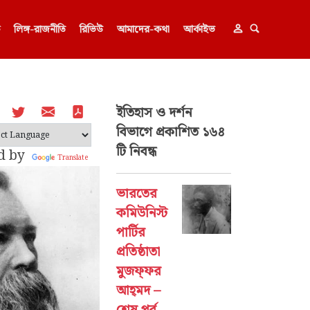
ক
লিঙ্গ-রাজনীতি
রিভিউ
আমাদের-কথা
আর্কাইভ
ইতিহাস ও দর্শন
বিভাগে প্রকাশিত ১৬৪
টি নিবন্ধ
d by
Translate
ভারতের
কমিউনিস্ট
পার্টির
প্রতিষ্ঠাতা
মুজফ্‌ফর
আহ্‌মদ –