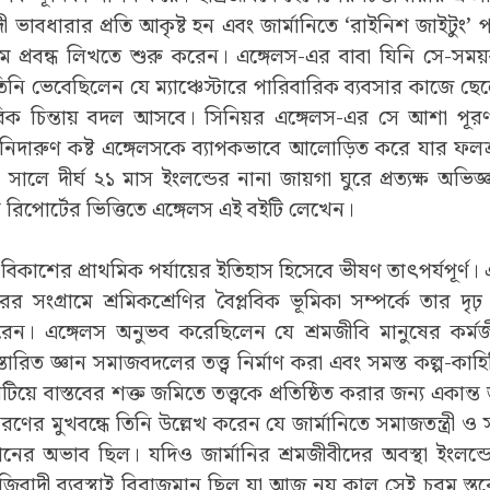
দী ভাবধারার প্রতি আকৃষ্ট হন এবং জার্মানিতে ‘রাইনিশ জাইটুং’ প
ামে প্রবন্ধ লিখতে শুরু করেন। এঙ্গেলস-এর বাবা যিনি
সে-সময়
িনি ভেবেছিলেন যে ম্যাঞ্চেস্টারে পারিবারিক ব্যবসার কাজে ছ
বিক চিন্তায় বদল আসবে। সিনিয়র এঙ্গেলস-এর সে আশা পূরণ
র নিদারুণ কষ্ট এঙ্গেলসকে ব্যাপকভাবে আলোড়িত করে যার ফলশ্
ালে দীর্ঘ ২১ মাস ইংলন্ডের নানা জায়গা ঘুরে প্রত্যক্ষ অভিজ
 রিপোর্টের ভিত্তিতে এঙ্গেলস এই বইটি লেখেন।
 বিকাশের প্রাথমিক পর্যায়ের ইতিহাস হিসেবে ভীষণ তাৎপর্যপূর্ণ।
র সংগ্রামে শ্রমিকশ্রেণির বৈপ্লবিক ভূমিকা সম্পর্কে তার দৃঢ় বিশ
করেন। এঙ্গেলস অনুভব করেছিলেন যে শ্রমজীবি মানুষের কর্
স্তারিত জ্ঞান সমাজবদলের তত্ত্ব নির্মাণ করা এবং সমস্ত কল্প-ক
য়ে বাস্তবের শক্ত জমিতে তত্ত্বকে প্রতিষ্ঠিত করার জন্য একান্
্করণের মুখবন্ধে তিনি উল্লেখ করেন যে জার্মানিতে সমাজতন্ত্রী ও স
ঞানের অভাব ছিল। যদিও জার্মানির শ্রমজীবীদের অবস্থা ইংলন
ুঁজিবাদী ব্যবস্থাই বিরাজমান ছিল যা আজ নয় কাল সেই চরম স্