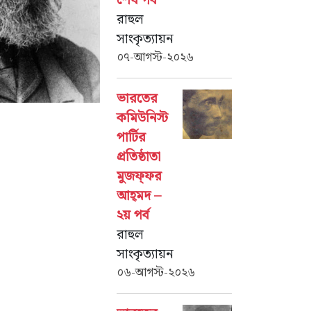
শেষ পর্ব
রাহুল
সাংকৃত্যায়ন
০৭-আগস্ট-২০২৬
ভারতের
কমিউনিস্ট
পার্টির
প্রতিষ্ঠাতা
মুজফ্‌ফর
আহ্‌মদ –
২য় পর্ব
রাহুল
সাংকৃত্যায়ন
০৬-আগস্ট-২০২৬