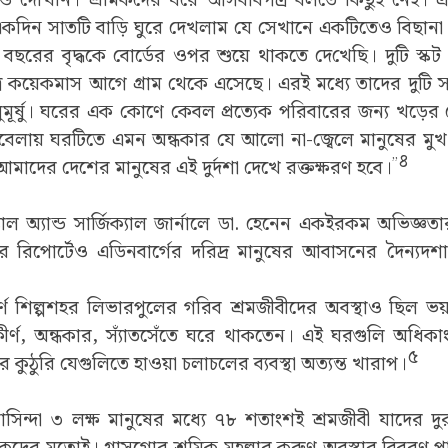
 দেখিনি। শ্রমিকদের ঘরে আসবাবপত্র বলতে কিছুই নেই। 
একদিন সাতটি বাড়ি ঘুরে দেখলাম যে সেখানে একটিতেও বিছান
 বছরের বৃদ্ধকে বোর্ডের ওপর শুয়ে থাকতে দে‍‌খেছি। দুটি স্কট 
্র কয়েকমাস আগে গ্রাম থেকে এসেছে। এরই মধ্যে তাদের দুটি সন
ূর্ষু। ঘরের এক কোণে কেবল প্রত্যেক পরিবারের জন্য খড়ের
বেলায় ঘরটিতে এমন অন্ধকার যে আলো না-জ্বেলে মানুষের মু
৪
’’
াদের দেশের মানুষের এই দুর্দশা দেখে রক্তক্ষরণ হবে।
যাল অ্যান্ড সার্জিক্যাল জার্নালে ডা. হেনেন একইরকম অভিজ্ঞ
েন্টের রিপোর্টেও এডিনবার্গের দরিদ্র মানুষের আবাসনের দৈন্
ূর্ণ শিল্পশহর লিভারপুলের গরিব শ্রমজীবীদের অবস্থাও ছিল 
ীর্ণ, অন্ধকার, স্যাঁতসেঁতে ঘরে থাকতেন। এই ঘরগুলি অধিকা
৫
র কুঠুরি যেগুলিতে হাওয়া চলাচলের ব্যবস্থা অত্যন্ত খারাপ।
সিন্দা ৩ লক্ষ মানুষের মধ্যে ৭৮ শতাংশই শ্রমজীবী যাদের দুরব