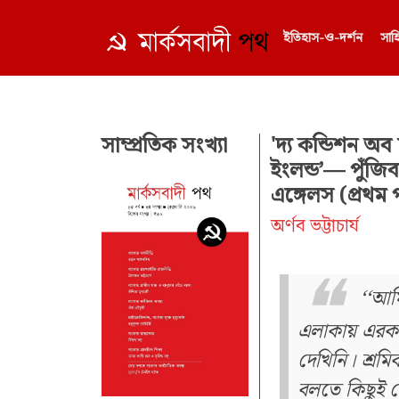
ইতিহাস-ও-দর্শন
সাহ
সাম্প্রতিক সংখ্যা
'দ্য কন্ডিশন অব দ
ইংলন্ড’— পুঁজিব
এঙ্গেলস (প্রথম প
অর্ণব ভট্টাচার্য
‘‘আমি
এলাকায় এরক
দেখিনি। শ্রম
বলতে কিছুই 