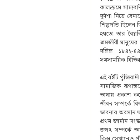
কালক্রমে সাম্যবা
দুর্দশা নিয়ে বেন
শিল্পপতি ছিলেন ত
হয়তো তার বৈপ্ল
শ্রমজীবী মানুষে
দলিল। ১৮৪২-৪৪ স
সমসাময়িক বিভিন্ন
এই বইটি পুঁজিবাদী
সামাজিক রূপান্তরে
ভাষায় প্রকাশ 
জীবন সম্পর্কে বি
ভাবনার অবসান ঘটি
প্রথম জার্মান সংস
জগৎ সম্পর্কে জ্
কিন্তু সেখানেও প