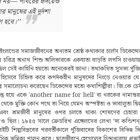
ভব নয়— পাথরের হৃদয়েও
 মানুষের এই দুর্দশা
ণ হবে।’’
ন্ডের সমাজজীবনের অন্যতম শ্রেষ্ঠ কথাকার চার্লস ডিকেন্সের 
রীয় চরিত্র অনাথ শিশু অলিভারকে একহাতা বাড়তি লপসি চাওয়ায
ল সেই কাহিনি হয়তো অনেকেরই জানা। তথাকথিত সুসভ্য পুঁজিব
সেবে চিহ্নিত করে কপর্দকহীন মানুষদের নিংড়ে নেওয়ার যে নির
্র সমালোচনা করেছেন ডিকেন্সের মতো কথাশিল্পীরা। জি.কে চেস্
িপ্ত হয়ে একে 'another name for hell' বা নরকের নামান্
্থা থেকে মুক্তি কোন পথে তা নিয়ে যেমন অস্পষ্টতা ও ভাবালুতা ছ
া এবং শ্রমজীবী মানুষের ওপর চলতে থাকা শোষণের চেহারা সম
 ছিল। ১৮৪৫ সালে ফ্রেডরিখ এঙ্গেলসের লেখা ‘দ্য কন্ডিশন্‌স
 বইটি শিল্পবিপ্লবের পরবর্তীকালে পুঁজিবাদের বিকাশের বিভিন্ন
হাসিক ভূমিকা পালন করে।
ছাত্রজীবনে হেগেলের চিন্তাধারায় প্র