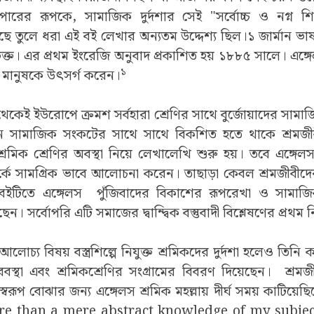
পারের রূপকে, সামাজিক দুর্দশার সেই "সর্বোচ্চ ও নগ্ন শ
াছে তুলে ধরা এই বই লেখার অন্যতম উদ্দেশ্য ছিল।১ জার্মান ভা
ক্ত। এর প্রথম ইংরেজি অনুবাদ প্রকাশিত হয় ১৮৮৫ সালে। এঙ্গেলস 
১
বী মানুষকে উৎসর্গ করেন।
ই ইউরোপে ক্রমশ সর্বহারা শ্রেণির সাথে বুর্জোয়াদের সামাজিক দ
মান সামাজিক সংকটের সাথে সাথে বিকশিত হতে থাকে শ্রমজ
রমিক শ্রেণির অবস্থা নিয়ে লেখালেখি শুরু হয়। তবে এঙ্গেলস
পর্কে সামগ্রিক ভাবে আলোচনা করেন। তাছাড়া কেবল শ্রমজীবীদে
 বইটিতে এঙ্গেলস পুঁজিবাদের বিকাশের রূপরেখা ও সামাজিক 
সর্বোপরি এটি সমাজের দ্বান্দ্বিক বস্তুবাদী বিশ্লেষণের প্রথম ন
আলোচ্য বিষয় বস্ত্রশিল্পে নিযুক্ত শ্রমিকদের দুর্দশা হলেও তিনি
ুরবস্থা এবং শ্রমিকশ্রেণির সংগ্রামের বিবরণ দিয়েছেন। শ্রম
বরূপ বোঝার জন্য এঙ্গেলস শ্রমিক মহল্লায় দীর্ঘ সময় কাটিয়েছ
re than a mere abstract knowledge of my subjec