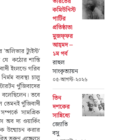
ভারতের
কমিউনিস্ট
পার্টির
প্রতিষ্ঠাতা
মুজফ্‌ফর
আহ্‌মদ –
'অলিভার ট্যুইস্ট'
১ম পর্ব
় যে
কঠোর শাস্তি
রাহুল
াদী ইংলন্ডে গরিব
সাংকৃত্যায়ন
্মম ব্যবস্থা চালু
০৫-আগস্ট-২০২৬
টারটন পুঁজিবাদের
তর বলেছিলেন। তবে
তিন
িল তেমনই পুঁজিবাদী
দশকের
্পর্কে সামগ্রিক
সান্নিধ্যে
 অব দ্য ওয়ার্কিং
জ্যোতি
 দিক উন্মোচন করার
বসু
ভাবিত তরুণ এঙ্গেলস