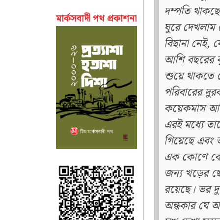
দম্পতি থাকছে
মার্কসবাদী পথ প্রকাশনা
ঘুরে দেখলাম
বিছানা নেই, ক
আশি বছরের বৃ
শুয়ে থাকতে দে‍
পরিবারের দুরবস
কয়েকমাস আগে
এরই মধ্যে তাদে
গিয়েছে এবং আ
এক কোণে কেব
জন্য খড়ের ছ
রয়েছে। ভর দ
অন্ধকার যে আ