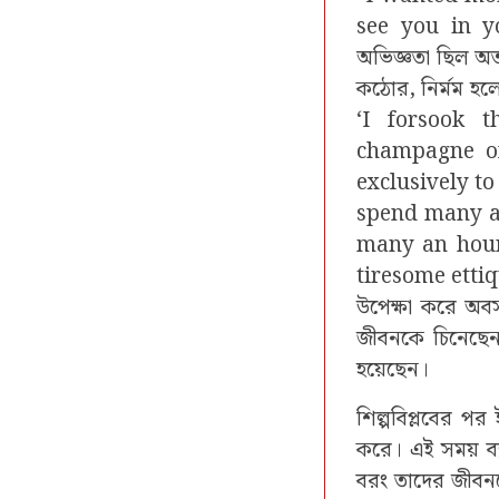
see you in y
অভিজ্ঞতা ছিল অত
কঠোর, নির্মম হলে
‘I forsook 
champagne of
exclusively t
spend many a 
many an hour
tiresome ettiq
উপেক্ষা করে অবস
জীবনকে চিনেছেন,
হয়েছেন।
শিল্পবিপ্লবের পর 
করে। এই সময় ব্
বরং তাদের জীবন