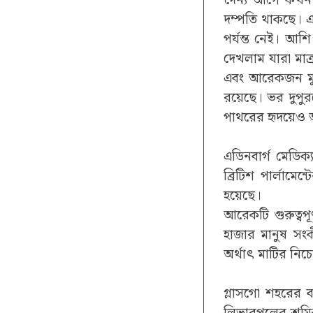
দৈন্য আগে কখনও
দম্পতি থাকছে। 
পর্যন্ত নেই। আশি
দেখলাম যারা মাত
এবং আরেকজন মুম
রয়েছে। ভর দুপুর
পাথরের হৃদয়েও আম
এডিনবার্গ মেডিক্
ব্রিটিশ পার্লা‍ম
হয়েছে।
আরেকটি গুরুত্বপ
হাজার মানুষ সংক
অর্থাৎ মাটির নিচে
গ্লাসগো শহরের বা