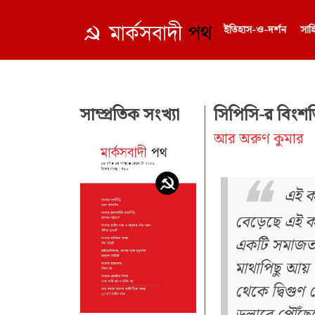
ইতিহাস-ও-দর্শন
সাহ
সাম্প্রতিক সংখ্যা
সিপিসি-র বিংশ
আর অরুণ কুমার
এই ক
বেড়েছে এই ক
একটি সমাজতান
মাথাপিছু আয়
থেকে দ্বিগুণ 