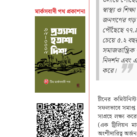
ডলারে পৌঁছেছ
স্বাস্থ্য ও শিক্
মার্কসবাদী পথ প্রকাশনা
জনগণের গড় 
পৌঁছেছে ৭৭.৯ 
চেয়ে ৫.২ বছ
সমাজতান্ত্রিক ব্
নিদর্শন এবং 
করে।
চীনের কমিউনিস্ট
সফলভাবে সমাপ্ত হ
সাগ্রহে লক্ষ্য ক
(এক ট্রিলিয়ন 
অংশীদারিত্ব অর্জ