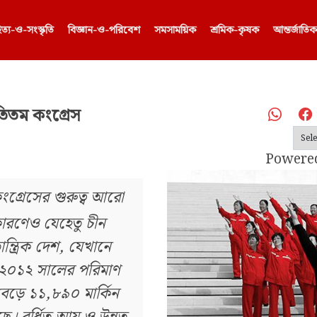
িত্য-ও-সংস্কৃতি
⁠বিজ্ঞান-ও-পরিবেশ
সমসাময়িক
শ্রমিক-কৃষক
আন্তর্জাতি
তিতম কংগ্রেস
Powere
ংগ্রেসের গুরুত্ব আরো
ারণেও যেহেতু চীন
্ত্রিক দেশ, যেখানে
 ২০১২ সালের পরিমাণ
বেড়ে ১১,৮৯০ মার্কিন