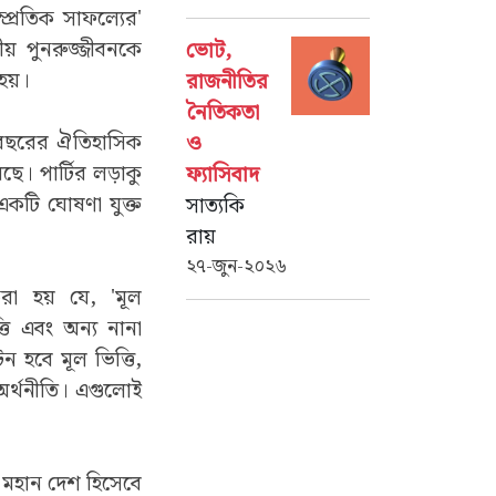
প্রতিক সাফল্যের'
য় পুনরুজ্জীবনকে
ভোট,
 হয়।
রাজনীতির
নৈতিকতা
কশ বছরের ঐতিহাসিক
ও
েছে। পার্টির লড়াকু
ফ্যাসিবাদ
ন একটি ঘোষণা যুক্ত
সাত্যকি
রায়
২৭-জুন-২০২৬
রা হয় যে, 'মূল
ত্তি এবং অন্য নানা
 হবে মূল ভিত্তি,
 অর্থনীতি। এগুলোই
ক মহান দেশ হিসেবে