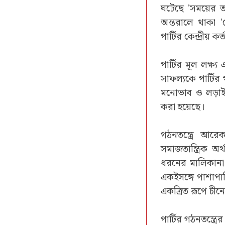
ঘটেছে 'সময়ের তা
অন্তরালে থাকা '
পার্টির কেন্দ্রীয় 
পার্টির মূল লক্ষ
সাফল্যকে পার্টির গ
মনোভাব ও লড়াইয়ে
করা হয়েছে।
গঠনতন্ত্রে আরে
সমাজতান্ত্রিক অর্
ধরনের মালিকানা এ
একইসঙ্গে পাশাপাশ
একত্রিত রূপে চীনের
পার্টির গঠনতন্ত্