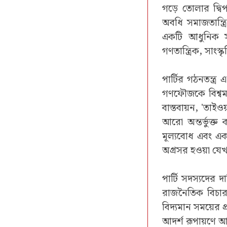
গড়ে তোলার দ্বি
অবধি সমাজতান্ত
একটি আধুনিক সম
গণতান্ত্রিক, সাংস্
পার্টির গঠনতন্ত্
গণফৌজকে বিশ্বমান
বাস্তবায়ন, 'তাইও
আরো অন্তর্ভুক্ত কর
মূল্যবোধ এবং একট
অগ্রসর হওয়া যেখান
পার্টি সদস্যদের দা
রাজনৈতিক বিচার, চ
বিদ্যমান সময়ের প্
আদর্শ রূপায়ণে আ