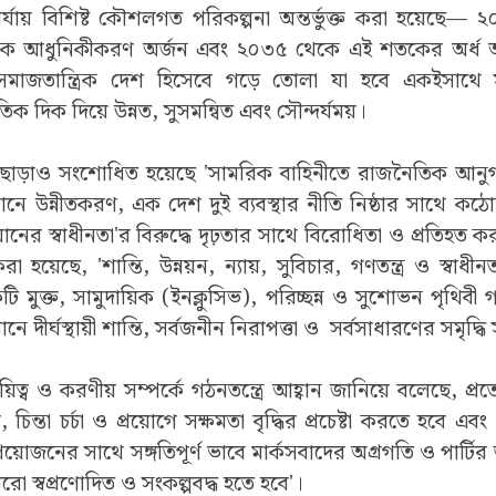
পর্যায় বিশিষ্ট কৌশলগত পরিকল্পনা অন্তর্ভুক্ত করা হয়েছে
্রিক আধুনিকীকরণ অর্জন এবং ২০৩৫ থেকে এই শতকের অর্ধ
াজতান্ত্রিক দেশ হিসেবে গড়ে তোলা যা হবে একইসাথে সমৃ
কৃতিক দিক দিয়ে উন্নত, সুসমন্বিত এবং সৌন্দর্যময়।
র এছাড়াও সংশোধিত হয়েছে 'সামরিক বাহিনীতে রাজনৈতিক আনুগত
ে উন্নীতকরণ, এক দেশ দুই ব্যবস্থার নীতি নিষ্ঠার সাথে কঠোর
য়ানের স্বাধীনতা'র বিরুদ্ধে দৃঢ়তার সাথে বিরোধিতা ও প্রতিহত কর
া হয়েছে, 'শান্তি, উন্নয়ন, ন্যায়, সুবিচার, গণতন্ত্র ও স্বাধীন
ি মুক্ত, সামুদায়িক (ইনক্লুসিভ), পরিচ্ছন্ন ও সুশোভন পৃথিবী গ
ে দীর্ঘস্থায়ী শান্তি, সর্বজনীন নিরাপত্তা ও
সর্বসাধারণের সমৃদ্ধি 
য়িত্ব ও করণীয় সম্পর্কে গঠনতন্ত্রে আহ্বান জানিয়ে বলেছে, প্রত্
িন্তা চর্চা ও প্রয়োগে সক্ষমতা বৃদ্ধির প্রচেষ্টা করতে হবে এবং
রয়োজনের সাথে সঙ্গতিপূর্ণ ভাবে মার্কসবাদের অগ্রগতি ও পার্টির তত
রো স্বপ্রণোদিত ও সংকল্পবদ্ধ হতে হবে'।