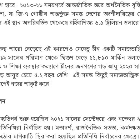
 হারে। ২০১৩-২১ সময়পর্বে আন্তর্জাতিক স্তরে অর্থনৈতিক বৃদ
, যা জি-৭ গোষ্ঠীর অন্তর্ভুক্ত সমস্ত দেশের অংশীদারিত্বে
ই স্থান অপরিবর্তিত থেকেছে বর্হিবাণিজ্য ৬.৯ ট্রিলিয়ন ডলারে 
রুত্ব আরো বেড়েছে এই কারণেও যেহেতু চীন একটি সমাজতান্ত
১২ সালের পরিমাণ থেকে দ্বিগুণ বেড়ে ১১,৮৯০ মার্কিন ডলারে
স্থ্য ও শিক্ষা ব্যবস্থার কল্যাণে চীনের জনগণের গড় আয়ু ২০২০ 
 আয়ুর চেয়ে ৫.২ বছর বেশি। এই সমস্ত কিছুই সমাজতান্ত্রিক ব্যব
রণেই নজর আকৃষ্ট করে।
ীলন
প্রস্তুতিপর্ব শুরু হয়েছিল ২০২১ সালের সেপ্টেম্বরে এবং নভেম্
্রতিনিধিরা নির্বাচিত হয়। মতাদর্শ, রাজনৈতিক সততা, কর্মদক্ষত
ঠোর মাপকাঠি স্থির করা হয়েছিল প্রতিনিধি নির্বাচনের ক্ষেত্রে