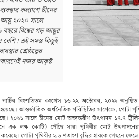
ে। বর্ধিত আয় ও উন্নত
ষা ব্যবস্থার কল্যাণে চীনের
আয়ু ২০২০ সালে
বছরে বিশ্বের গড় আয়ুর
র বেশি। এই সমস্ত কিছুই
যবস্থার শ্রেষ্ঠত্বের
একারণেই নজর আকৃষ্ট
 পার্টির বিংশতিতম কংগ্রেস ১৬-২২ অক্টোবর, ২০২২ অনুষ্ঠিত
য়েছে। আন্তর্জাতিক অর্থনৈতিক পরিস্থিতির সাপেক্ষে, গোটা পৃ
রেছে। ২০২১ সালে চীনের মোট অভ্যন্তরীণ উৎপাদন ১৭.৭ ট্রিলিয
মানে এক লক্ষ কোটি) পৌঁছে সারা পৃথিবীর মোট উৎপাদনে
ন করেছে। গোটা পৃথিবীর ২.৬ শতাংশ বৃদ্ধির হারকে পেছনে ফেলে চীন