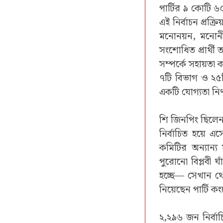
পার্টির ৯ কোটি ৬
এই নির্বাচন প্রক্রিয
মনোনয়ন, মনোনীত
সংশোধিত প্রার্থী ত
সম্পর্কে সহায়তা ক
৭টি বিভাগ ও ২৫টি
একটি যোগ্যতা নির্
শি জিনপিং ছিলেন স
নির্বাচিত হয়ে এ
কমিটির অন্যান্য 
পুরোনো বিপ্লবী ঘা
হচ্ছে— সেখান থেক
নিয়েছেন পার্টি ক
২,২৯৬ জন নির্বা