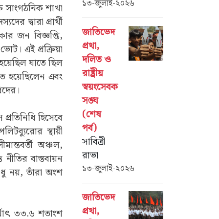
১৩-জুলাই-২০২৬
ক্ষ সাংগঠনিক শাখা
যদের দ্বারা প্রার্থী
জাতিভেদ
ার জন বিজ্ঞপ্তি,
প্রথা,
 ভোট। এই প্রক্রিয়া
দলিত ও
়া হয়েছিল যাতে ছিল
রাষ্ট্রীয়
রিত হয়েছিলেন এবং
স্বয়ংসেবক
ধিদের।
সঙ্ঘ
(শেষ
ে প্রতিনিধি হিসেবে
পর্ব)
িটব্যুরোর স্থায়ী
সাবিত্রী
মান্তবর্তী অঞ্চল,
রাভা
ত নীতির বাস্তবায়ন
১৩-জুলাই-২০২৬
ধু নয়, তাঁরা অংশ
জাতিভেদ
প্রথা,
র্থাৎ ৩৩.৬ শতাংশ