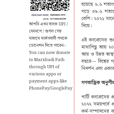
হয়েছে ৬.৬ শতাংশ
গড়ে ৩৮.৬ শতাংশ
বেশি। ২০২১ সালে এ
আপনি এখন ব্যাংক UPI /
দিয়ে।
ফোনপে / গুগল পের
মাধ্যমে মার্কসবাদী পথকে
এই কংগ্রেসের গু
ডোনেশন দিতে পারেন।
মাথাপিছু আয় ২০
You can now donate
আয় ও উন্নত স্বা
to Marxbadi Path
বছরে— বিশ্বের গড়
through UPI of
নিদর্শন এবং একা
various apps or
payment apps like
গণতান্ত্রিক অনুশ
PhonePay/GooglePay
পার্টি কংগ্রেসের 
২০২২ সময়পর্বে প
কর্ম-সম্পাদনের ক