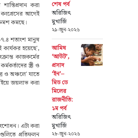
শেষ পর্ব
শাস্তিপ্রদান করা
অরিজিৎ
 কংগ্রেসের আগেই
মুখার্জি
ক্রমশ কমছে।
২৯-জুন-২০২৬
 ৯৭.৪ শতাংশ মানুষ
আমিষ
ই কার্যকর হয়েছে',
‘আউট’,
্রান্ত কাজকর্মের
প্রসাদ
র্তাদের স্ত্রী ও
‘ইন’–
েত্র ও অঞ্চলে' যাতে
মিড ডে
়াইয়ে জয়লাভ করা
মিলের
রাজনীতি:
১ম পর্ব
অরিজিৎ
মুখার্জি
র সংশোধন। এটা করা
২৮-জুন-২০২৬
নীগুলিতে প্রতিফলন