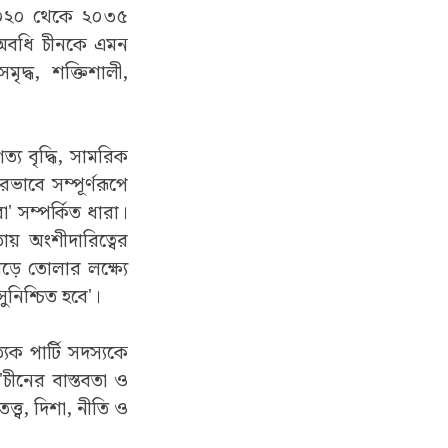
— ২০২০ থেকে ২০৩৫
 অবধি চীনকে এমন
দ্ধ, শক্তিশালী,
্য বৃদ্ধি, সামরিক
ভাবে সম্পূর্ণরূপে
া' সম্পর্কিত ধারা।
তায় অংশীদারিত্বের
ড়ে তোলার লক্ষ্যে
সুনিশ্চিত হবে'।
যেক পার্টি সদস্যকে
 'চীনের বাস্তবতা ও
্ত্ব, দিশা, নীতি ও