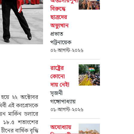
অন্তঃসারশূন্যতার
বিরুদ্ধে
ছাত্রদের
অভ্যুত্থান
প্রভাত
পট্টনায়েক
০২-আগস্ট-২০২৬
রাষ্ট্রের
কোনো
দায় নেই!
সৃজনী
 হয়ে ২২ অক্টোবর
গঙ্গোপাধ্যায়
থিবী এই কংগ্রেসকে
০১-আগস্ট-২০২৬
়ন মার্কিন ডলারে
র ১৮.৫ শতাংশের
অযোধ্যায়
ের বার্ষিক বৃদ্ধি