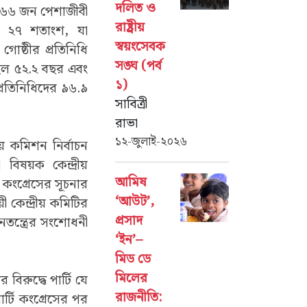
দলিত ও
ং ২৬৬ জন পেশাজীবী
রাষ্ট্রীয়
ের ২৭ শতাংশ, যা
স্বয়ংসেবক
োষ্ঠীর প্রতিনিধি
সঙ্ঘ (পর্ব
ছিল ৫২.২ বছর এবং
১)
্রতিনিধিদের ৯৬.৯
সাবিত্রী
রাভা
১২-জুলাই-২০২৬
ীয় কমিশন নির্বাচন
 বিষয়ক কেন্দ্রীয়
আমিষ
। কংগ্রেসের সূচনার
‘আউট’,
 কেন্দ্রীয় কমিটির
প্রসাদ
ঠনতন্ত্রের সংশোধনী
‘ইন’–
মিড ডে
মিলের
 বিরুদ্ধে পার্টি যে
রাজনীতি:
ার্টি কংগ্রেসের পর