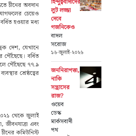
হিন্দুত্ববাদীদের
্ধিতে চীনের অবদান
লুট লজ্জা
র যোগফলের চেয়েও
দেবে
বর্ধিত হওয়ার মধ্য
গজনিকেও
বাদল
সরোজ
্রিক দেশ, যেখানে
১৬-জুলাই-২০২৬
 পৌঁছেছে। বর্ধিত
সালে পৌঁছেছে ৭৭.৯
জননিরাপত্তা,
স্থার শ্রেষ্ঠত্বের
নাকি
সন্ত্রাসের
রাজ?
ওয়েব
ডেস্ক
বর ২০২১ থেকে জুলাই
মার্কসবাদী
া, জীবনযাত্রা এবং
পথ
। চীনের কমিউনিস্ট