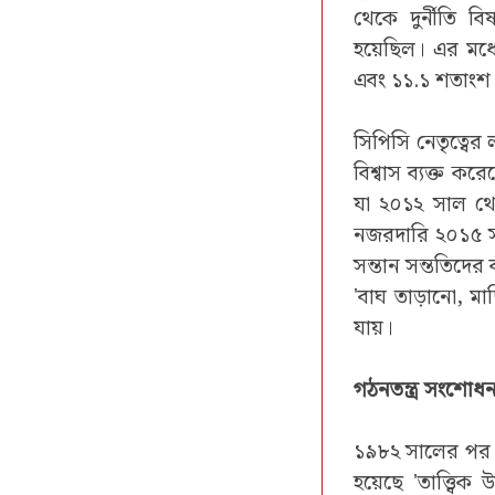
থেকে দুর্নীতি ব
হয়েছিল। এর মধ
এবং ১১.১ শতাংশ
সিপিসি নেতৃত্বের
বিশ্বাস ব্যক্ত কর
যা ২০১২ সাল থেকে
নজরদারি ২০১৫ সাল
সন্তান সন্ততিদের ব
'বাঘ তাড়ানো, মা
যায়।
গঠনতন্ত্র সংশোধ
১৯৮২ সালের পর থে
হয়েছে 'তাত্ত্বি