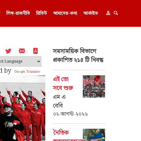
ক
লিঙ্গ-রাজনীতি
রিভিউ
আমাদের-কথা
আর্কাইভ
সমসাময়িক
বিভাগে
প্রকাশিত ২১৪ টি নিবন্ধ
d by
Translate
এই তো
সবে শুরু
এম এ
বেবি
০২-আগস্ট-২০২৬
নৈতিক