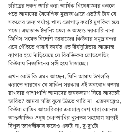
চরিত্রের দরুণ জারি করা আর্থিক নিষেধাজ্ঞার কবলে
পড়ে আমাদের বৈদেশিক মুদ্রাভাণ্ডারে এতটাই টান যে
সকলের জন্য পর্যাপ্ত খাদ্য জোগাড় করাই মুশকিল হয়ে
পড়ে। এছাড়াও ইদানিং তেল ও অত্যন্ত দরকারি নানা
জিনিস-সমেত বিদেশি জাহাজের কিউবার সমুদ্র বন্দর
এসে পৌঁছতে পারাই কার্যত এত দীর্ঘসূত্রিতায় আক্রান্ত
ব্যাপার হয়ে দাঁড়িয়েছে যে বিরক্তিকর লোডশেডিং
কিউবায় নিত্যদিনের সঙ্গী হয়ে দাঁড়াচ্ছে।
এখন কেউ কি এমন আছেন, যিনি আমায় উপলব্ধি
করাতে পারবেন যে মার্কিন সরকার এই অবরোধ বজায়
রাখবার পাশাপাশি আমাদের জনকল্যাণ নিয়ে আদতেই
ভাবিত? আমরা সত্যি বুঝে উঠতে পারি না। এতদসত্ত্বেও,
কিউবা লাতিন আমেরিকার একমাত্র দেশ যারা কোনও
আন্তর্জাতিক ওষুধ কোম্পানির ন্যূনতম সহযোগ ছাড়াই
বিপুল ত্যাগস্বীকার করেও একটা না, দু-দু’টো