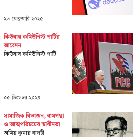
২৩-ফেব্রুয়ারি-২০২৫
কিউবার কমিউনিস্ট পার্টির
আবেদন
কিউবার কমিউনিস্ট পার্টি
০৫-ডিসেম্বর-২০২৪
সামাজিক বিভাজন, বামপন্থা
ও আত্মপরিচয়ের স্বাধীনতা
অমিয় কুমার বাগচী