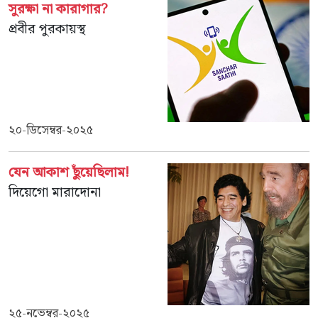
সুরক্ষা না কারাগার?
প্রবীর পুরকায়স্থ
২০-ডিসেম্বর-২০২৫
যেন আকাশ ছুঁয়েছিলাম!
দিয়েগো মারাদোনা
২৫-নভেম্বর-২০২৫