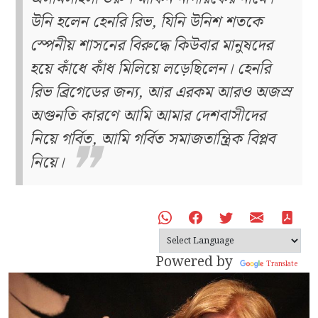
উনি হলেন হেনরি রিভ, যিনি উনিশ শতকে
স্পেনীয় শাসনের বিরুদ্ধে কিউবার মানুষদের
হয়ে কাঁধে কাঁধ মিলিয়ে লড়েছিলেন। হেনরি
রিভ ব্রিগেডের জন্য, আর এরকম আরও অজস্র
অগুনতি কারণে আমি আমার দেশবাসীদের
নিয়ে গর্বিত, আমি গর্বিত সমাজতান্ত্রিক বিপ্লব
নিয়ে।
Powered by
Translate