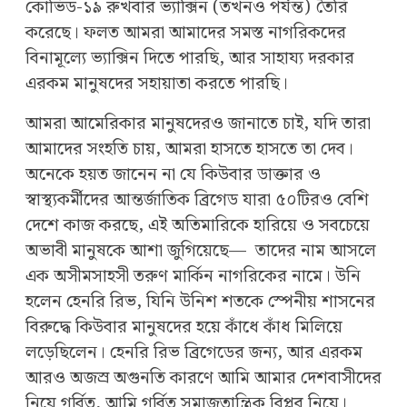
কোভিড-১৯ রুখবার ভ্যাক্সিন (তখনও পর্যন্ত) তৈরি
করেছে। ফলত আমরা আমাদের সমস্ত নাগরিকদের
বিনামূল্যে ভ্যাক্সিন দিতে পারছি, আর সাহায্য দরকার
এরকম মানুষদের সহায়াতা করতে পারছি।
আমরা আমেরিকার মানুষদেরও জানাতে চাই, যদি তারা
আমাদের সংহতি চায়, আমরা হাসতে হাসতে তা দেব।
অনেকে হয়ত জানেন না যে কিউবার ডাক্তার ও
স্বাস্থ্যকর্মীদের আন্তর্জাতিক ব্রিগেড যারা ৫০টিরও বেশি
দেশে কাজ করছে, এই অতিমারিকে হারিয়ে ও সবচেয়ে
অভাবী মানুষকে আশা জুগিয়েছে— তাদের নাম আসলে
এক অসীমসাহসী তরুণ মার্কিন নাগরিকের নামে। উনি
হলেন হেনরি রিভ, যিনি উনিশ শতকে স্পেনীয় শাসনের
বিরুদ্ধে কিউবার মানুষদের হয়ে কাঁধে কাঁধ মিলিয়ে
লড়েছিলেন। হেনরি রিভ ব্রিগেডের জন্য, আর এরকম
আরও অজস্র অগুনতি কারণে আমি আমার দেশবাসীদের
নিয়ে গর্বিত, আমি গর্বিত সমাজতান্ত্রিক বিপ্লব নিয়ে।