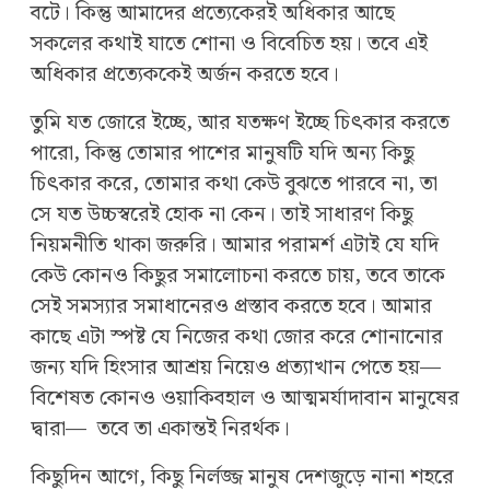
বটে। কিন্তু আমাদের প্রত্যেকেরই অধিকার আছে
সকলের কথাই যাতে শোনা ও বিবেচিত হয়। তবে এই
অধিকার প্রত্যেককেই অর্জন করতে হবে।
তুমি যত জোরে ইচ্ছে, আর যতক্ষণ ইচ্ছে চিৎকার করতে
পারো, কিন্তু তোমার পাশের মানুষটি যদি অন্য কিছু
চিৎকার করে, তোমার কথা কেউ বুঝতে পারবে না, তা
সে যত উচ্চস্বরেই হোক না কেন। তাই সাধারণ কিছু
নিয়মনীতি থাকা জরুরি। আমার পরামর্শ এটাই যে যদি
কেউ কোনও কিছুর সমালোচনা করতে চায়, তবে তাকে
সেই সমস্যার সমাধানেরও প্রস্তাব করতে হবে। আমার
কাছে এটা স্পষ্ট যে নিজের কথা জোর করে শোনানোর
জন্য যদি হিংসার আশ্রয় নিয়েও প্রত্যাখান পেতে হয়—
বিশেষত কোনও ওয়াকিবহাল ও আত্মমর্যাদাবান মানুষের
দ্বারা— তবে তা একান্তই নিরর্থক।
কিছুদিন আগে, কিছু নির্লজ্জ মানুষ দেশজুড়ে নানা শহরে