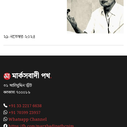
২৯-নভেম্বর-২০২৪
মার্কসবাদী পথ
.
৩১ আলিমুদ্দিন স্ট্রীট
কলকাতা ৭০০০১৬
+91 33 2217 6638
+91 70599 23957
Whatsapp Channel
https://fb.com/marxbadipathcpim