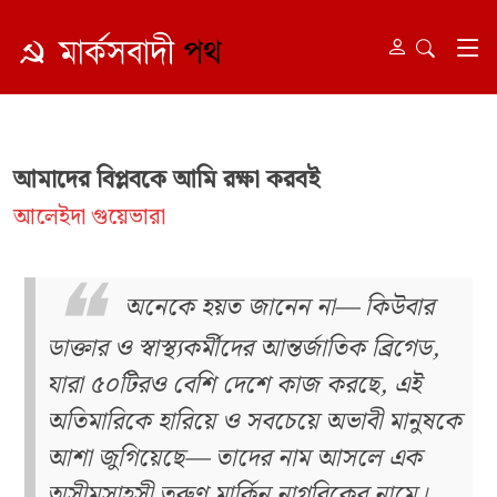
আমাদের বিপ্লবকে আমি রক্ষা করবই
আলেইদা গুয়েভারা
অনেকে হয়ত জানেন না— কিউবার
ডাক্তার ও স্বাস্থ্যকর্মীদের আন্তর্জাতিক ব্রিগেড,
যারা ৫০টিরও বেশি দেশে কাজ করছে, এই
অতিমারিকে হারিয়ে ও সবচেয়ে অভাবী মানুষকে
আশা জুগিয়েছে— তাদের নাম আসলে এক
অসীমসাহসী তরুণ মার্কিন নাগরিকের নামে।