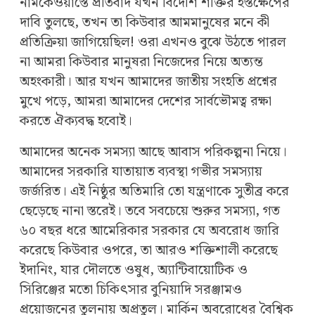
নামকেওয়াস্তে প্রতিবাদ যখন বিদেশি শক্তির হস্তক্ষেপের
দাবি তুলছে, তখন তা কিউবার আমমানুষের মনে কী
প্রতিক্রিয়া জাগিয়েছিল! ওরা এখনও বুঝে উঠতে পারল
না আমরা কিউবার মানুষরা নিজেদের নিয়ে অত্যন্ত
অহংকারী। আর যখন আমাদের জাতীয় সংহতি প্রশ্নের
মুখে পড়ে, আমরা আমাদের দেশের সার্বভৌমত্ব রক্ষা
করতে ঐক্যবদ্ধ হবোই।
আমাদের অনেক সমস্যা আছে আবাস পরিকল্পনা নিয়ে।
আমাদের সরকারি যাতায়াত ব্যবস্থা গভীর সমস্যায়
জর্জরিত। এই নিষ্ঠুর অতিমারি তো যন্ত্রণাকে সুতীব্র করে
ছেড়েছে নানা স্তরেই। তবে সবচেয়ে শুরুর সমস্যা, গত
৬০ বছর ধরে আমেরিকার সরকার যে অবরোধ জারি
করেছে কিউবার ওপরে, তা আরও শক্তিশালী করেছে
ইদানিং, যার দৌলতে ওষুধ, অ্যান্টিবায়োটিক ও
সিরিঞ্জের মতো চিকিৎসার বুনিয়াদি সরঞ্জামও
প্রয়োজনের তুলনায় অপ্রতুল। মার্কিন অবরোধের বৈশ্বিক