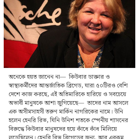
অনেকে হয়ত জানেন না— কিউবার ডাক্তার ও
স্বাস্থ্যকর্মীদের আন্তর্জাতিক ব্রিগেড, যারা ৫০টিরও বেশি
দেশে কাজ করছে, এই অতিমারিকে হারিয়ে ও সবচেয়ে
অভাবী মানুষকে আশা জুগিয়েছে— তাদের নাম আসলে
এক অসীমসাহসী তরুণ মার্কিন নাগরিকের নামে। উনি
হলেন হেনরি রিভ, যিনি উনিশ শতকে স্পেনীয় শাসনের
বিরুদ্ধে কিউবার মানুষদের হয়ে কাঁধে কাঁধ মিলিয়ে
লড়েছিলেন। হেনরি রিভ ব্রিগেডের জন্য, আর এরকম