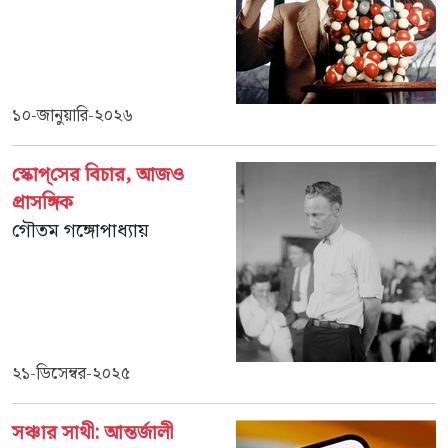
১০-জানুয়ারি-২০২৬
স্কোপ্‌সের বিচার, আজও
প্রাসঙ্গিক
গৌতম গঙ্গোপাধ্যায়
২১-ডিসেম্বর-২০২৫
সঞ্চার সাথী: আন্তর্জালী