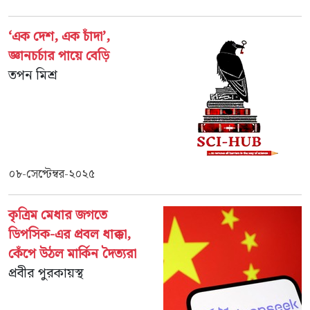
‘এক দেশ, এক চাঁদা’,
জ্ঞানচর্চার পায়ে বেড়ি
তপন মিশ্র
০৮-সেপ্টেম্বর-২০২৫
কৃত্রিম মেধার জগতে
ডিপসিক-এর প্রবল ধাক্কা,
কেঁপে উঠল মার্কিন দৈত্যরা
প্রবীর পুরকায়স্থ