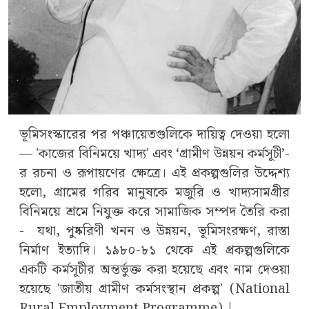
ভূমিসংস্কারের পর পঞ্চায়েতগুলিকে দায়িত্ব দেওয়া হলো
— 'কাজের বিনিময়ে খাদ্য' এবং ‘গ্রামীণ উন্নয়ন কর্মসূচী’-
র রচনা ও রূপায়ণের ক্ষেত্রে। এই প্রকল্পগুলির উদ্দেশ্য
হলো, গ্রামের গরিব মানুষকে মজুরি ও খাদ্যসামগ্রীর
বিনিময়ে শ্রমে নিযুক্ত করে সামাজিক সম্পদ তৈরি করা
- যথা, পুষ্করিণী খনন ও উন্নয়ন, ভূমিসংরক্ষণ, রাস্তা
নির্মাণ ইত্যাদি। ১৯৮০-৮১ থেকে এই প্রকল্পগুলিকে
একটি কর্মসূচীর অন্তর্ভুক্ত করা হয়েছে এবং নাম দেওয়া
হয়েছে 'জাতীয় গ্রামীণ কর্মসংস্থান প্রকল্প' (National
Rural Employment Programme) |