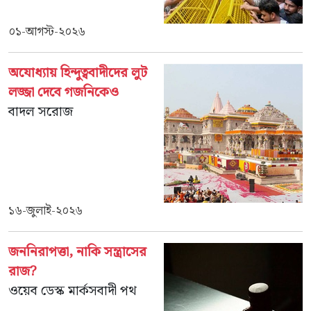
০১-আগস্ট-২০২৬
অযোধ্যায় হিন্দুত্ববাদীদের লুট
লজ্জা দেবে গজনিকেও
বাদল সরোজ
১৬-জুলাই-২০২৬
জননিরাপত্তা, নাকি সন্ত্রাসের
রাজ?
ওয়েব ডেস্ক মার্কসবাদী পথ