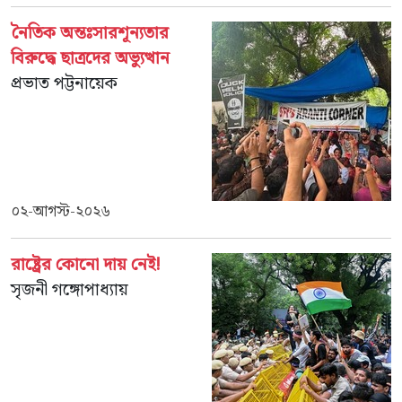
নৈতিক অন্তঃসারশূন্যতার
বিরুদ্ধে ছাত্রদের অভ্যুত্থান
প্রভাত পট্টনায়েক
০২-আগস্ট-২০২৬
রাষ্ট্রের কোনো দায় নেই!
সৃজনী গঙ্গোপাধ্যায়