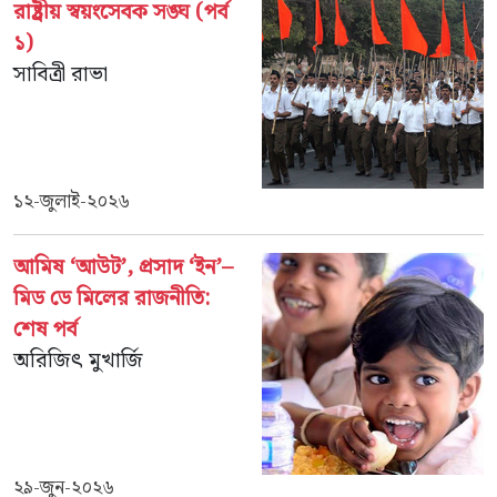
রাষ্ট্রীয় স্বয়ংসেবক সঙ্ঘ (পর্ব
১)
সাবিত্রী রাভা
১২-জুলাই-২০২৬
আমিষ ‘আউট’, প্রসাদ ‘ইন’–
মিড ডে মিলের রাজনীতি:
শেষ পর্ব
অরিজিৎ মুখার্জি
২৯-জুন-২০২৬