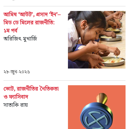
আমিষ ‘আউট’, প্রসাদ ‘ইন’–
মিড ডে মিলের রাজনীতি:
১ম পর্ব
অরিজিৎ মুখার্জি
২৮-জুন-২০২৬
ভোট, রাজনীতির নৈতিকতা
ও ফ্যাসিবাদ
সাত্যকি রায়