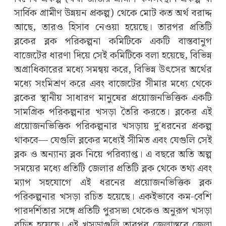
সার্বিক গ্রামীণ উন্নয়ন প্রকল্প) থেকে মোট কত অর্থ বরাদ্দ
আছে, তারও হিসাব নেওয়া হয়েছে। তারপর প্রতিটি
ব্লকের ব্লক পরিকল্পনা কমিটিকে একটি বাস্তবানুগ
বাজেটের ধারণা দিয়ে সেই কমিটিকে বলা হয়েছে, বিভিন্ন
অগ্রাধিকারের মধ্যে সমন্বয় করে, বিভিন্ন উৎসের অর্থের
মধ্যে সংমিশ্রণ করে এবং বাজেটের সীমার মধ্যে থেকে
ব্লকের স্থানীয় সাধারণ মানুষের প্রয়োজনভিত্তিক একটি
সামগ্রিক পরিকল্পনার খসড়া তৈরি করতে। ব্লকের এই
প্রয়োজনভিত্তিক পরিকল্পনার খসড়ায় দু'ধরনের প্রকল্প
থাকবে— যেগুলি ব্লকের মধ্যেই সীমিত এবং যেগুলি সেই
ব্লক ও অন্যান্য ব্লক নিয়ে পরিব্যাপ্ত। এ বছরে অতি অল্প
সময়ের মধ্যে প্রতিটি জেলার প্রতিটি ব্লক থেকে তথ্য এবং
ম্যাপ সহযোগে এই ধরনের প্রয়োজনভিত্তিক ব্লক
পরিকল্পনার খসড়া রচিত হয়েছে। একইভাবে কম-বেশি
পারদর্শিতার সঙ্গে প্রতিটি পুরসভা থেকেও অনুরূপ খসড়া
রচিত হয়েছে। এই খসড়াগুলি তারপর জেলাস্তরে জেলা