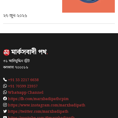
২৭-জুন-২০২৬
মার্কসবাদী পথ
.
৩১ আলিমুদ্দিন স্ট্রীট
কলকাতা ৭০০০১৬
+91 33 2217 6638
+91 70599 23957
Whatsapp Channel
https://fb.com/marxbadipathcpim
https://www.instagram.com/marxbadipath
https://twitter.com/marxbadipath
https://youtube.com/@marxbadipath