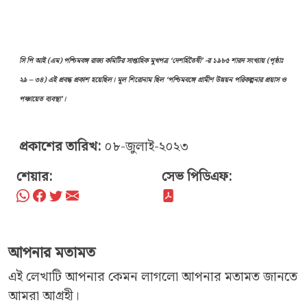
সি পি আই (এম) পশ্চিমবঙ্গ রাজ্য কমিটির সাপ্তাহিক মুখপত্র ‘দেশহিতৈষী’ -র ১৯৮৫ শারদ সংখ্যায় (পৃষ্ঠাঃ
২৯ – ৩৪) এই প্রবন্ধ প্রকাশ হয়েছিল। মূল শিরোনাম ছিল ‘পশ্চিমবঙ্গে গ্রামীণ উন্নয়ন পরিকল্পনার প্রয়াস ও
পঞ্চায়েত ব্যবস্থা’।
প্রকাশের তারিখ:
০৮-জুলাই-২০২৩
শেয়ার:
সেভ পিডিএফ:
আপনার মতামত
এই লেখাটি আপনার কেমন লাগলো আপনার মতামত জানতে
আমরা আগ্রহী।