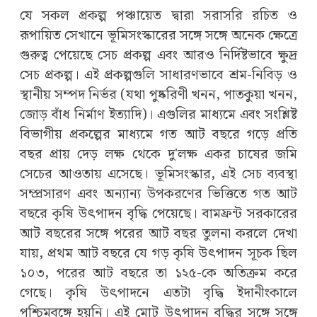
যে সকল প্রকল্প পঞ্চায়েত দ্বারা সরাসরি রচিত ও
রূপায়িত সেখানে ভূমিসংস্কারের সঙ্গে সঙ্গে অনেক ক্ষেত্রে
গুরুত্ব পেয়েছে সেচ প্রকল্প এবং আরও নির্দিষ্টভাবে ক্ষুদ্র
সেচ প্রকল্প। এই প্রকল্পগুলি সাধারণভাবে শ্রম-নিবিড় ও
স্থানীয় সম্পদ নির্ভর (যথা পুষ্করিণী খনন, পাতকুয়া খনন,
জোড় বাঁধ নির্মাণ ইত্যাদি)। এগুলির মাধ্যমে এবং সংশ্লিষ্ট
বিভাগীয় প্রকল্পের মাধ্যমে গত আট বছরে গড়ে প্রতি
বছর প্রায় দেড় লক্ষ থেকে দু'লক্ষ একর চাষের জমি
সেচের আওতায় এসেছে। ভূমিসংস্কার, এই সেচ ব্যবস্থা
সম্প্রসারণ এবং অন্যান্য উপকরণের ভিত্তিতে গত আট
বছরে কৃষি উৎপাদন বৃদ্ধি পেয়েছে। বামফ্রন্ট সরকারের
আট বছরের সঙ্গে পরের আট বছর তুলনা করলে দেখা
যায়, প্রথম আট বছরে যে গড় কৃষি উৎপাদন সূচক ছিল
১০৩, পরের আট বছরে তা ১২৫-কে অতিক্রম করে
গেছে। কৃষি উৎপাদনে এতটা বৃদ্ধি ইদানীংকালে
পশ্চিমবঙ্গে হয়নি। এই মোট উৎপাদন বৃদ্ধির সঙ্গে সঙ্গে