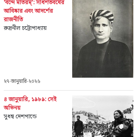
‘বন্দে মাতরম্’‌: সার্ধশতবর্ষের
আবিষ্কার এবং আদর্শের
রাজনীতি
রুদ্রনীল চট্টোপাধ্যায়
২৭-জানুয়ারি-২০২৬
৪ জানুয়ারি, ১৯৮৯: সেই
অভিনয়
সুধন্ব দেশপান্ডে