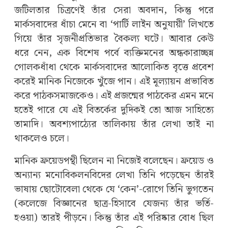
জটিলতার চিত্রণেই তাঁর সেরা অবদান, কিন্তু পরে
মার্কসবাদের ধাঁচা মেনে বা ‘পার্টি লাইন অনুযায়ী’ লিখতে
গিয়ে তাঁর সৃজনীপ্রতিভার বৈকল্য ঘটে। আবার কেউ
ধরে নেন, এক বিশেষ পর্বে ব্যক্তিমনের অন্ধকারাচ্ছন্ন
গোলকধাঁধা থেকে মার্কসবাদের আলোকিত বৃত্তে প্রবেশ
করেই মানিক নিজেকে খুঁজে পান। এই মূল্যায়ন প্রভাবিত
করে পাঠকসমাজকেও। এই প্রজন্মের পাঠকের এমন মনে
হতেই পারে যে এই বিতর্কের দুদিকই তো আজ সাহিত্যে
তামাদি। অবশ্যপাঠ্যের তালিকায় তাঁর লেখা তাই না
থাকলেও চলে।
মানিক ফ্রয়েডপন্থী ছিলেন না নিজেই বলেছেন। ফ্রয়েড ও
অন্যান্য মনোবিকলনবিদের লেখা তিনি পড়েছেন তাঁরই
ভাষায় ছোটোবেলা থেকে যে ‘কেন’-রোগে তিনি ভুগতেন
(কলেজে বিজ্ঞানের ছাত্র-হিসাবে যেজন্য তাঁর ভর্তি-
হওয়া) তারই পীড়নে। কিন্তু তাঁর এই পরিষ্কার বোধ ছিল