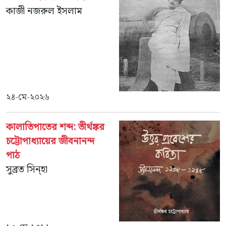
কাজী নজরুল ইসলাম
২৪-মে-২০২৬
কালাতিপাতের শব্দ: তীর্থঙ্কর
চট্টোপাধ্যায়ের জীবনানন্দ
পাঠ
সুব্রত সিন্‌হা