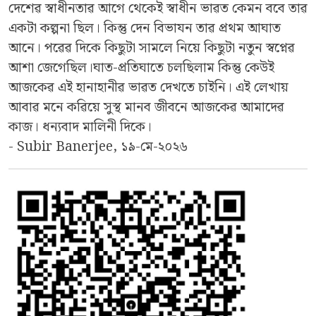
দেশেৱ স্বাধীনতাৱ আগে থেকেই স্বাধীন ভাৱত কেমন ববে তাৱ
একটা কল্পনা ছিল। কিন্তু দেন বিভাযন তাৱ প্ৰথম আঘাত
আনে। পৱেৱ দিকে কিছুটা সামলে নিয়ে কিছুটা নতুন স্বপ্নেৱ
আশা জেগেছিল।ঘাত-প্ৰতিঘাতে চলছিলাম কিন্তু কেউই
আজকেৱ এই হানাহানীৱ ভাৱত দেখতে চাইনি। এই লেখায়
আবাৱ মনে কৱিয়ে সুস্থ মানব জীবনে আজকেৱ আমাদেৱ
কাজ। ধন্যবাদ মালিনী দিকে।
- Subir Banerjee, ১৯-মে-২০২৬