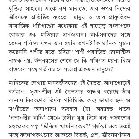
হলেও কিন্তু সে-ই পারে বাস্তব পরিস্থিতিকে মেনে নিয়েও
যুক্তির সাহায্যে তাকে বশ মানাতে, তার ওপর নিজের
জীবনকে প্রতিষ্ঠিত করতে। মানুষ ও তার প্রাকৃতিক-
সামাজিক পরিপার্শ্বের মধ্যেকার এই নাছোড় সংলাপকে
বোঝার এক হাতিয়ার মার্কসবাদ। মার্কসবাদের সঙ্গে
তেমন পরিচয় যখন তাঁর হয়নি তখনই কি মানিক সৃজন
করেননি শশীর মতো চরিত্র? শশী পরাজিত রোমান্টিক
নায়ক নয়, উপন্যাসের শেষে সে কি পরিণত হয়না নিজ
বাস্তবের সঙ্গে গভীরভাবে সংলগ্ন একজন মানুষে?
মানিকের লেখায় মানবজীবনের এই দ্বৈততা আগাগোড়াই
বর্তমান। সৃজনশীল এই দ্বৈততার স্বাক্ষর রয়েছে তাঁর
রচনায় বিবরণের তির্যক পরিমিতি, কথ্য ভাষার ছন্দ ও
সংগীতের অসাধারণ ব্যবহার (যা অব্যাহত থাকে
‘পদ্মানদীর মাঝি’ থেকে চাষীর মুখ দিয়ে বলা পঞ্চাশের
মন্বন্তরের গল্প ‘ছিনিয়ে খায়নি কেন?’ পর্যন্ত) এবং একই
সঙ্গে কথোপকথনের আঙ্গিকে বিতর্ক, প্রশ্ন, জীবনদর্শনের