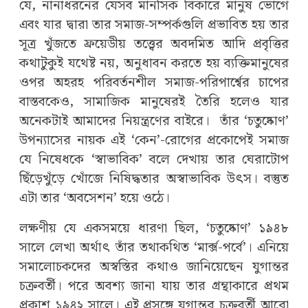
যে, নানাধরনের যেসব মানসিক বিকারে মানুষ ভোগে
এবং যার দ্বারা তার সমাজ-সম্পর্কগুলি প্রভাবিত হয় তার
সূত্র খুঁজতে ফ্রয়েডীয় তত্ত্বের অবদমিত আদি প্রবৃত্তির
কথাটুকুই যথেষ্ট নয়, অনুধাবন করতে হয় ব্যক্তিমানুষের
ওপর অহরহ পরিবর্তনশীল সমাজ-পরিপার্শ্বের চাপের
বাস্তবকেও, সামাজিক মানুষেরই তৈরি হলেও যার
অনেকটাই আমাদের নিয়ন্ত্রণের বাইরে। তাঁর ‘চতুষ্কোণ’
উপন্যাসের নায়ক এই ‘কেন’-রোগের প্রকোপেই সমাজ
যে নিষেধকে ‘স্বাভাবিক’ বলে দেখায় তার ঘেরাটোপ
ছিঁড়েখুঁড়ে খোঁজে নিষিদ্ধতার অস্বাভাবিক উৎস। বস্তুত
এটা তার ‘অবসেশন’ হয়ে ওঠে।
লক্ষণীয় যে একসময়ে ধারণা ছিল, ‘চতুষ্কোণ’ ১৯৪৮
সালে লেখা অর্থাৎ তাঁর তথাকথিত ‘মার্ক্স-পর্বে’। এনিয়ে
সমালোচকদের অস্বস্তির কথাও জানিয়েছেন যুগান্তর
চক্রবর্তী। পরে অবশ্য জানা যায় তার গ্রন্থাকারে প্রথম
প্রকাশ ১৯৪২ সালে। এই প্রসঙ্গে যুগান্তর চক্রবর্তী আরো