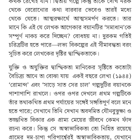
কথক রেখেই যান। দ্বিতীয় গল্পে কিন্তু তাকে দেখি নরক
থেকে বেরোনোর কথা বারবার ভেবেও তারই মধ্যে
থেকে যেতে। আত্মরক্ষার্থে আত্মসমর্পণ করতে। তার
মানে কি এই যে লেখক আগেকার বয়ানটির ‘সমাধান’কে
সম্পূর্ণ নাকচ করে দিচ্ছেন? বোধহয় না। দুরকম গতিই
চরিত্রটির হতে পারে—লভ্য বিকল্পের এই সীমাবদ্ধতা বরং
সূচিত করে লেখকের দৃষ্টির দ্বান্দ্বিকতাকে।
যুক্তি ও অযুক্তির দ্বান্দ্বিকতা মানিকের সৃষ্টিতে কতোটা
বৈচিত্র্য আনে তা বোঝা যায় একই বছরে লেখা (১৯৪৪)
‘রোমান্স’ এবং ‘সাড়ে সাত সের চাল’ গল্পদুটির বয়ানকে
পাশাপাশি রাখলে। ওপর ওপর দেখলে প্রথম গল্পটিকে
তাঁর তথাকথিত প্রথম পর্যায়ের সঙ্গেই সঙ্গতিপূর্ণ বলে মনে
হতে পারে; সেখানে তিনি দেখান অবদমিত যৌনবুভুক্ষা ও
তজ্জনিত বিকার এক গ্রাম্য মেয়ের জীবনে কেমন ফাঁদ
রচনা করে। কিন্তু সে অস্বাভাবিকতা তো নিহিত রয়েছে
গ্রামের দম-চাপা পরিপার্শ্বেরই অস্বাভাবিকতায়, যেখানে