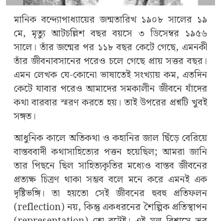
মানিক বন্দ্যোপাধ্যায়ের জন্মতারিখ ১৯০৮ সালের ১৯
মে, মৃত্যু আটচল্লিশ বছর বয়সে ৩ ডিসেম্বর ১৯৫৬
সালে। তাঁর জন্মের পর ১১৮ বছর কেটে গেছে, এমনকী
তাঁর জীবনাবসানের পরেও চলে গেছে প্রায় সত্তর বছর।
এমন লেখক যে-কোনো ভাষাতেই সংখ্যায় কম, এতদিন
কেটে যাবার পরেও আমাদের সমকালীন জীবনে যাঁদের
কথা বারবার স্মরণ করতে হয়। তাই উপরের প্রশ্নটি খুবই
সঙ্গত।
আধুনিক কালে অতিকথা ও কহানির জাল ছিঁড়ে বেরিয়ে
বাস্তববাদী কথাসাহিত্যের পত্তন হয়েছিল; আমরা জানি
তার পিছনে ছিল সাহিত্যকৃতির মধ্যেও বাস্তব জীবনের
প্রত্যক্ষ চিত্রণ থাকা সম্ভব বলে মনে করে এমনই এক
দৃষ্টিভঙ্গি। তা হয়তো সেই জীবনের হুবহু প্রতিফলন
(reflection) নয়, কিন্তু একধরনের শৈল্পিক প্রতিস্থাপন