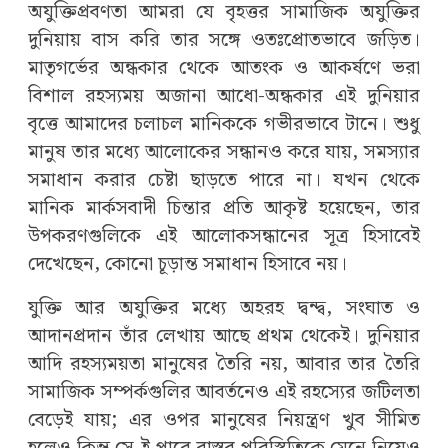
অযুক্তিপ্রবণতা আমরা যে বৃহত্তর সামাজিক অযুক্তির
দুনিয়ায় বাস করি তার সঙ্গে ওতঃপ্রোতভাবে জড়িত।
মাতৃগর্ভের অন্ধকার থেকে আতংক ও আকর্ষণে ভরা
বিশাল রহস্যময় অজানা আধো-অন্ধকার এই দুনিয়ার
বৃত্তে আমাদের চলাচল মানিককে গভীরভাবে টানে। শুধু
মানুষ তার মধ্যে আলোকের সন্ধানও করে যায়, সমস্যার
সমাধান করার চেষ্টা ছাড়তে পারে না। যখন থেকে
মানিক মার্কসবাদী চিন্তার প্রতি আকৃষ্ট হয়েছেন, তার
উপকরণগুলিকে এই আলোকসন্ধানের সূত্র হিসাবেই
দেখেছেন, কোনো চূড়ান্ত সমাধান হিসাবে নয়।
যুক্তি আর অযুক্তির মধ্যে অহরহ দ্বন্দ্ব, সংঘাত ও
আদানপ্রদান তাঁর লেখায় আছে প্রথম থেকেই। দুনিয়ার
আদি রহস্যময়তা মানুষের তৈরি নয়, আবার তার তৈরি
সামাজিক সম্পর্কগুলির আবর্তনেও এই রহস্যের জটিলতা
বেড়েই যায়; এর ওপর মানুষের নিয়ন্ত্রণ খুব সীমিত