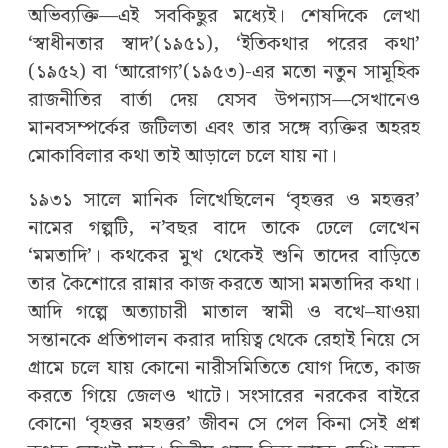
অভিব্যক্তি—এই সবকিছুর মধ্যেই। শেষদিকে লেখা
‘স্বাধীনতার স্বাদ’(১৯৫১), ‘ইতিকথার পরের কথা’
(১৯৫২) বা ‘আরোগ্য’(১৯৫৩)-এর মতো নতুন সামূহিক
রাজনীতির বার্তা দেয় যেসব উপন্যাস—সেখানেও
মানবসম্পর্কের জটিলতা এবং তার সঙ্গে ব্যক্তির অহরহ
মোকাবিলার কথা তাই আড়ালে চলে যায় না।
১৯৩১ সালে মানিক লিখেছিলেন ‘বৃহত্তর ও মহত্তর’
নামের গল্পটি, ন’বছর বাদে তাকে ঢেলে লেখেন
‘মমতাদি’। কথকের মুখ থেকেই শুনি তাদের বাড়িতে
তার কৈশোরে রান্নার কাজ করতে আসা মমতাদির কথা।
আদি গল্পে অত্যাচারী মাতাল স্বামী ও বখে–যাওয়া
সন্তানকে প্রতিপালন করার দায়িত্ব থেকে রেহাই নিয়ে সে
গ্রামে চলে যায় কোনো নারীসমিতিতে যোগ দিতে, কাজ
করতে গিয়ে জেলও খাটে। সংসারের নরকের বাইরে
কোনো ‘বৃহত্তর মহত্তর’ জীবন সে পেল কিনা সেই প্রশ্ন