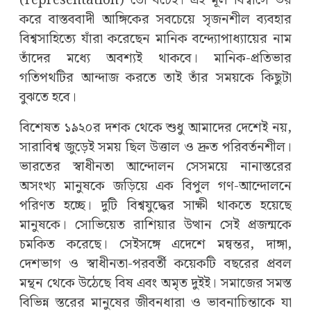
(representation) তো বটেই। এই মূল বিশ্বাসে ভর
করে বাস্তববাদী আঙ্গিকের সবচেয়ে সৃজনশীল ব্যবহার
বিশ্বসাহিত্যে যাঁরা করেছেন মানিক বন্দ্যোপাধ্যায়ের নাম
তাঁদের মধ্যে অবশ্যই থাকবে। মানিক-প্রতিভার
গতিপথটির আন্দাজ করতে তাই তাঁর সময়কে কিছুটা
বুঝতে হবে।
বিশেষত ১৯২০র দশক থেকে শুধু আমাদের দেশেই নয়,
সারাবিশ্ব জুড়েই সময় ছিল উত্তাল ও দ্রুত পরিবর্তনশীল।
ভারতের স্বাধীনতা আন্দোলন সেসময়ে নানাস্তরের
অসংখ্য মানুষকে জড়িয়ে এক বিপুল গণ-আন্দোলনে
পরিণত হচ্ছে। দুটি বিশ্বযুদ্ধের সাক্ষী থাকতে হয়েছে
মানুষকে। সোভিয়েত রাশিয়ার উত্থান সেই প্রজন্মকে
চমকিত করেছে। সেইসঙ্গে এদেশে মন্বন্তর, দাঙ্গা,
দেশভাগ ও স্বাধীনতা-পরবর্তী কয়েকটি বছরের প্রবল
মন্থন থেকে উঠেছে বিষ এবং অমৃত দুইই। সমাজের সমস্ত
বিভিন্ন স্তরের মানুষের জীবনধারা ও ভাবনাচিন্তাকে যা