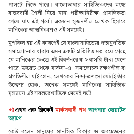
পালটে দিতে পারে। বাংলাভাষার সাহিত্যিকদের মধ্যে
বাস্তববাদী শৈলী নিয়ে নানা পরীক্ষানিরীক্ষা প্রাসঙ্গিকতা
পেয়ে যায় এই পর্বে। একজন সৃজনশীল লেখক হিসাবে
মানিকের আত্মবিকাশও এই সময়েই।
মুশকিল হয় এই কারণেই যে বাংলাসাহিত্যের গতানুগতিক
সমালোচনার ধারায় এমন একটি প্রতিষ্ঠিত মত রয়ে গেছে
যে মানিকের ক্ষেত্রে এই বিবর্তনরেখা সরাসরি টানা যেতে
পারে ‘ফ্রয়েড থেকে মার্কস’-এ। সমালোচক রক্ষণশীল বা
প্রগতিশীল যাই হোন, লেখকের নিন্দা-প্রশংসা যেটাই তাঁর
উদ্দেশ্য হোক, অনেক সময়েই মানিকের সাহিত্যিক
মূল্যায়ন এই সরলরেখাটিকে মেনেই ঘটে।
📲
এখন এক ক্লিকেই
মার্কসবাদী পথ
আপনার হোয়াটস
অ্যাপে
কেউ বলেন মানুষের মানসিক বিকার ও অবচেতনের