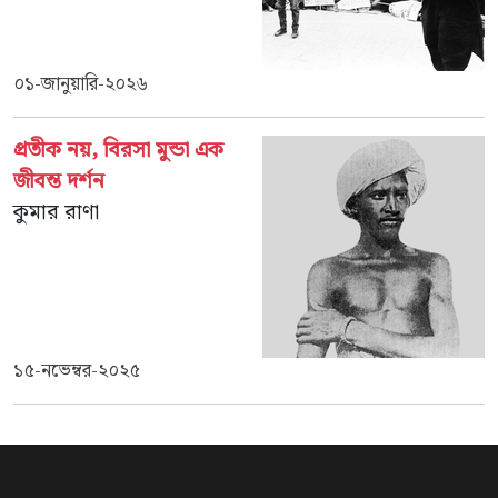
০১-জানুয়ারি-২০২৬
প্রতীক নয়, বিরসা মুন্ডা এক
জীবন্ত দর্শন
কুমার রাণা
১৫-নভেম্বর-২০২৫