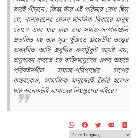
তারই পীড়নে। কিন্তু তাঁর এই পরিষ্কার বোধ ছিল
যে, নানাধরনের যেসব মানসিক বিকারে মানুষ
ভোগে এবং যার দ্বারা তার সমাজ-সম্পর্কগুলি
প্রভাবিত হয় তার সূত্র খুঁজতে ফ্রয়েডীয় তত্ত্বের
অবদমিত আদি প্রবৃত্তির কথাটুকুই যথেষ্ট নয়,
অনুধাবন করতে হয় ব্যক্তিমানুষের ওপর অহরহ
পরিবর্তনশীল সমাজ-পরিপার্শ্বের চাপের
বাস্তবকেও, সামাজিক মানুষেরই তৈরি হলেও
যার অনেকটাই আমাদের নিয়ন্ত্রণের বাইরে।